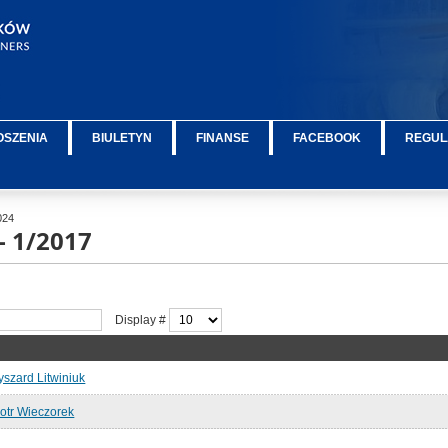
OSZENIA
BIULETYN
FINANSE
FACEBOOK
REGUL
024
- 1/2017
Display #
szard Litwiniuk
otr Wieczorek