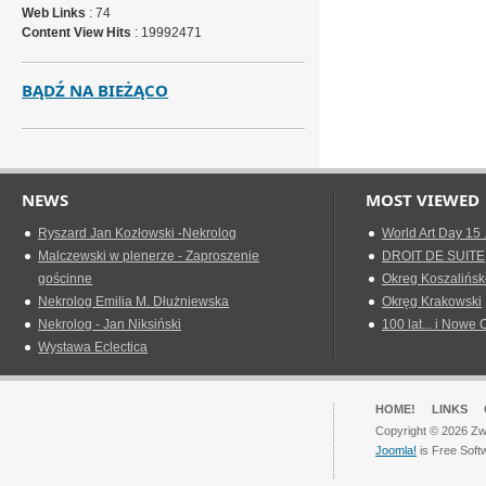
Web Links
: 74
Content View Hits
: 19992471
BĄDŹ NA BIEŻĄCO
NEWS
MOST VIEWED
Ryszard Jan Kozłowski -Nekrolog
World Art Day 15 
Malczewski w plenerze - Zaproszenie
DROIT DE SUITE
gościnne
Okreg Koszalińsk
Nekrolog Emilia M. Dłużniewska
Okręg Krakowski
Nekrolog - Jan Niksiński
100 lat... i Nowe 
Wystawa Eclectica
HOME!
LINKS
Copyright © 2026 Zwi
Joomla!
is Free Soft