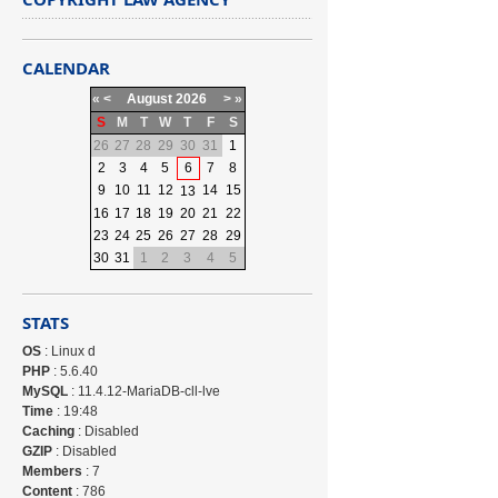
CALENDAR
«
<
August
2026
>
»
S
M
T
W
T
F
S
26
27
28
29
30
31
1
2
3
4
5
6
7
8
9
10
11
12
14
15
13
16
17
18
19
20
21
22
23
24
25
26
27
28
29
30
31
1
2
3
4
5
STATS
OS
: Linux d
PHP
: 5.6.40
MySQL
: 11.4.12-MariaDB-cll-lve
Time
: 19:48
Caching
: Disabled
GZIP
: Disabled
Members
: 7
Content
: 786