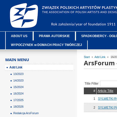
ABOUT US
PRAWA AUTORSKIE
SPADKOBIERCY - OGŁ
WYPOCZYNEK w DOMACH PRACY TWÓRCZEJ
Start
Add Link
16/2
MAIN MENU
ArsForum 
Add Link
13/2023
14/2023
Title Filter
15/2024
#
Article Title
16/2024
1
SYLWETKI Ry
17/2025
18/2026
2
SYLWETKI Pi
Redakcja ArsForum