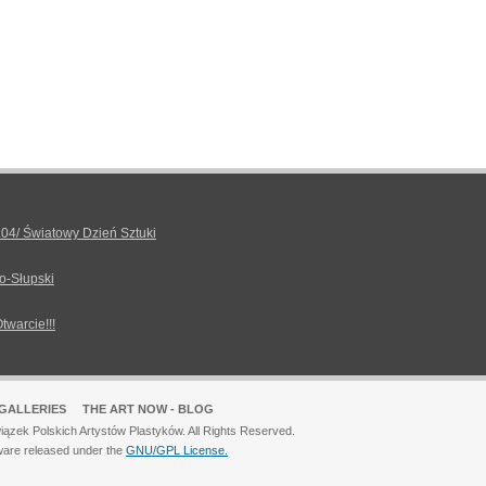
.04/ Światowy Dzień Sztuki
o-Słupski
Otwarcie!!!
GALLERIES
THE ART NOW - BLOG
ązek Polskich Artystów Plastyków. All Rights Reserved.
ware released under the
GNU/GPL License.