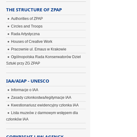
THE STRUCTURE OF ZPAP
Authorities of ZPAP
Circles and Troops
Rada Artystyczna
Houses of Creative Work
Pracownie ul. Emaus w Krakowie
Ogólnopolska Rada Konserwatorów Dzieł
Sztuki przy ZG ZPAP
IAA/AIAP - UNESCO
Informacje o IAA
Zasady członkostwa/legitymacje IAA
Kwestionariusz ewidencyjny członka IAA
Lista muzeów z darmowym wstępem dla
członków IAA
COPYRIGHT LAW AGENCY