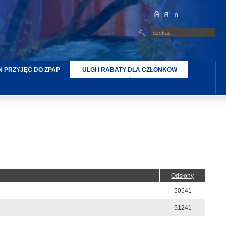
 PRZYJĘĆ DO ZPAP
ULGI i RABATY DLA CZŁONKÓW
Odsłony
50541
51241