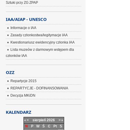
Sztuki przy ZG ZPAP
IAA/AIAP - UNESCO
Informacje o IAA
Zasady członkostwa/legitymacje IAA
Kwestionariusz ewidencyjny członka IAA
Lista muzeów z darmowym wstępem dla
członków IAA
OZZ
Repartycje 2015
REPARTYCJE - DOFINANSOWANIA
Decyzja MKiDN
KALENDARZ
«
<
sierpień
2026
>
»
N
P
W
Ś
C
Pt
S