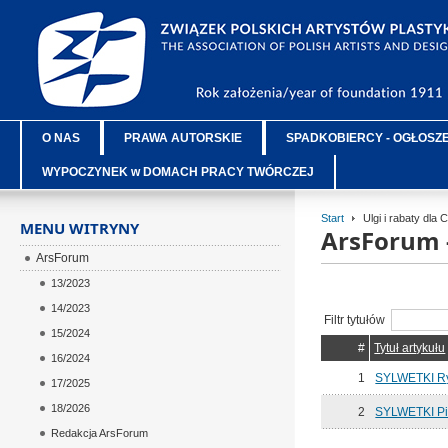
O NAS
PRAWA AUTORSKIE
SPADKOBIERCY - OGŁOSZ
WYPOCZYNEK w DOMACH PRACY TWÓRCZEJ
Start
Ulgi i rabaty dla
MENU WITRYNY
ArsForum 
ArsForum
13/2023
14/2023
Filtr tytułów
15/2024
#
Tytuł artykułu
16/2024
1
SYLWETKI Ry
17/2025
18/2026
2
SYLWETKI Pi
Redakcja ArsForum