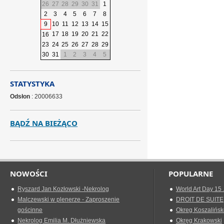
26
27
28
29
30
31
1
2
3
4
5
6
7
8
9
10
11
12
13
14
15
17
18
19
20
21
22
16
23
24
25
26
27
28
29
30
31
1
2
3
4
5
STATYSTYKA
Odsłon
: 20006633
BĄDŹ NA BIEŻĄCO
NOWOŚCI
POPULARNE
Ryszard Jan Kozłowski -Nekrolog
World Art Day 15 
Malczewski w plenerze - Zaproszenie
DROIT DE SUITE
gościnne
Okreg Koszalińsk
Nekrolog Emilia M. Dłużniewska
Okręg Krakowski