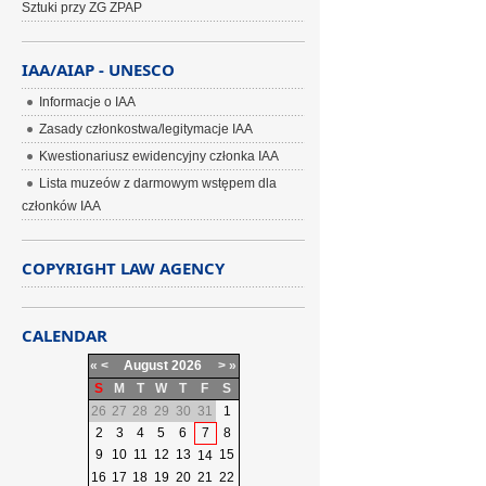
Sztuki przy ZG ZPAP
IAA/AIAP - UNESCO
Informacje o IAA
Zasady członkostwa/legitymacje IAA
Kwestionariusz ewidencyjny członka IAA
Lista muzeów z darmowym wstępem dla
członków IAA
COPYRIGHT LAW AGENCY
CALENDAR
«
<
August
2026
>
»
S
M
T
W
T
F
S
26
27
28
29
30
31
1
2
3
4
5
6
7
8
9
10
11
12
13
15
14
16
17
18
19
20
21
22