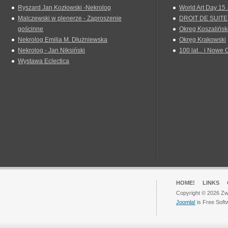
Ryszard Jan Kozłowski -Nekrolog
World Art Day 15 
Malczewski w plenerze - Zaproszenie
DROIT DE SUITE
gościnne
Okreg Koszalińsk
Nekrolog Emilia M. Dłużniewska
Okręg Krakowski
Nekrolog - Jan Niksiński
100 lat... i Nowe 
Wystawa Eclectica
HOME!
LINKS
Copyright © 2026 Zwi
Joomla!
is Free Soft