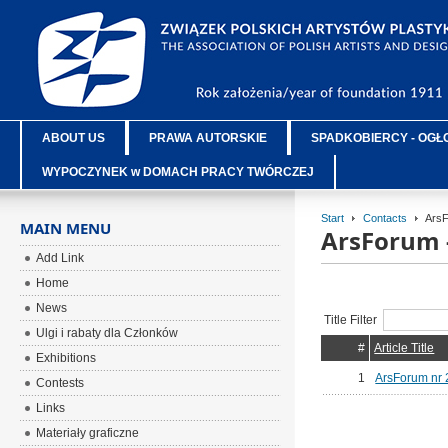
ABOUT US
PRAWA AUTORSKIE
SPADKOBIERCY - OGŁ
WYPOCZYNEK w DOMACH PRACY TWÓRCZEJ
Start
Contacts
ArsF
MAIN MENU
ArsForum 
Add Link
Home
News
Title Filter
Ulgi i rabaty dla Członków
#
Article Title
Exhibitions
1
ArsForum nr 
Contests
Links
Materiały graficzne