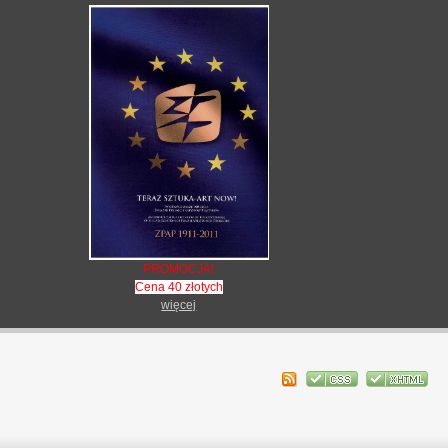
PROMOCJA!
Cena 40 złotych
więcej