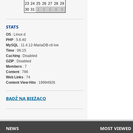
23
24
25
26
27
28
29
30
31
1
2
3
4
5
STATS
OS
: Linux d
PHP
: 5.6.40
MySQL
: 11.4.12-MariaDB-cll-lve
Time
: 06:15
Caching
: Disabled
GZIP
: Disabled
Members
: 7
Content
: 786
Web Links
: 74
Content View Hits
: 19994926
BĄDŹ NA BIEŻĄCO
NEWS
MOST VIEWED