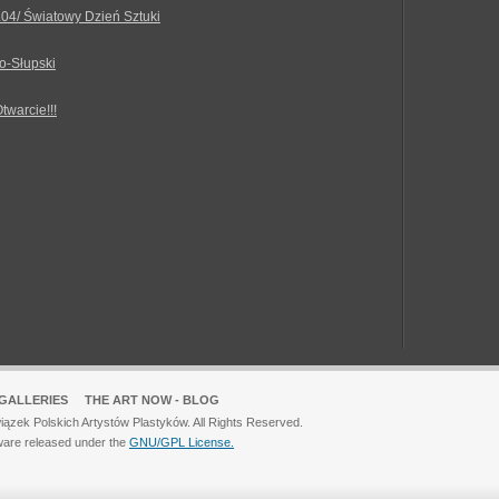
.04/ Światowy Dzień Sztuki
o-Słupski
Otwarcie!!!
GALLERIES
THE ART NOW - BLOG
ązek Polskich Artystów Plastyków. All Rights Reserved.
ware released under the
GNU/GPL License.