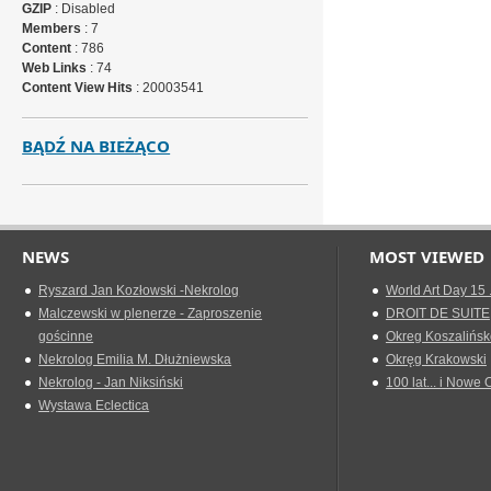
GZIP
: Disabled
Members
: 7
Content
: 786
Web Links
: 74
Content View Hits
: 20003541
BĄDŹ NA BIEŻĄCO
NEWS
MOST VIEWED
Ryszard Jan Kozłowski -Nekrolog
World Art Day 15 
Malczewski w plenerze - Zaproszenie
DROIT DE SUITE
gościnne
Okreg Koszalińsk
Nekrolog Emilia M. Dłużniewska
Okręg Krakowski
Nekrolog - Jan Niksiński
100 lat... i Nowe 
Wystawa Eclectica