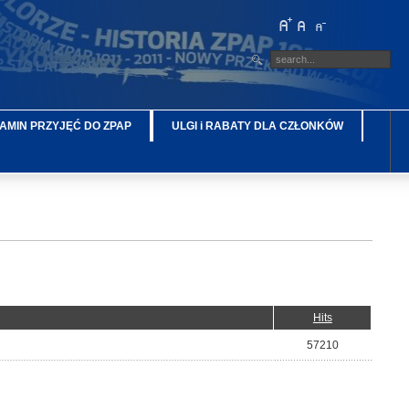
AMIN PRZYJĘĆ DO ZPAP
ULGI i RABATY DLA CZŁONKÓW
Hits
57210