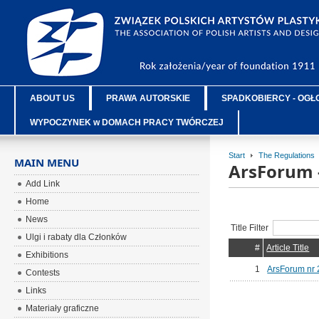
ABOUT US
PRAWA AUTORSKIE
SPADKOBIERCY - OGŁ
WYPOCZYNEK w DOMACH PRACY TWÓRCZEJ
Start
The Regulations
MAIN MENU
ArsForum 
Add Link
Home
News
Title Filter
Ulgi i rabaty dla Członków
#
Article Title
Exhibitions
1
ArsForum nr 
Contests
Links
Materiały graficzne