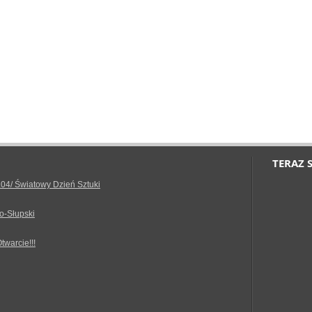
TERAZ 
.04/ Światowy Dzień Sztuki
o-Słupski
Otwarcie!!!