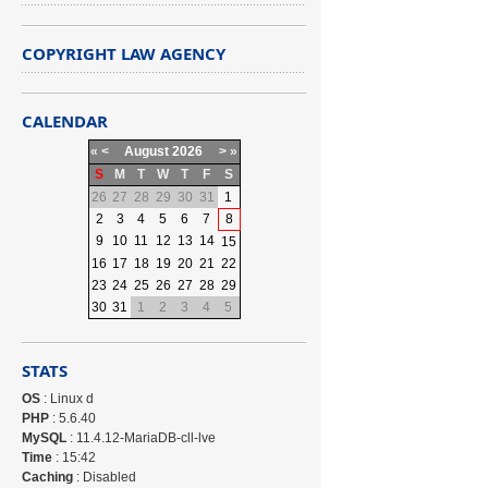
COPYRIGHT LAW AGENCY
CALENDAR
«
<
August
2026
>
»
S
M
T
W
T
F
S
26
27
28
29
30
31
1
2
3
4
5
6
7
8
9
10
11
12
13
14
15
16
17
18
19
20
21
22
23
24
25
26
27
28
29
30
31
1
2
3
4
5
STATS
OS
: Linux d
PHP
: 5.6.40
MySQL
: 11.4.12-MariaDB-cll-lve
Time
: 15:42
Caching
: Disabled