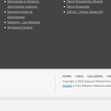
Malczewski w plenerze -
Okreg Koszalińsko-Słupski
Zaproszenie gościnne
Okręg Krakowski
Nekrolog Emilia M.
100 lat... i Nowe Otwarcie!!!
Dłużniewska
Nekrolog - Jan Niksiński
Wystawa Eclectica
HOME!
LINKS
GALLERIES
TH
Copyright © 2026 Związek Polskich Arty
Joomla!
is Free Software released unde