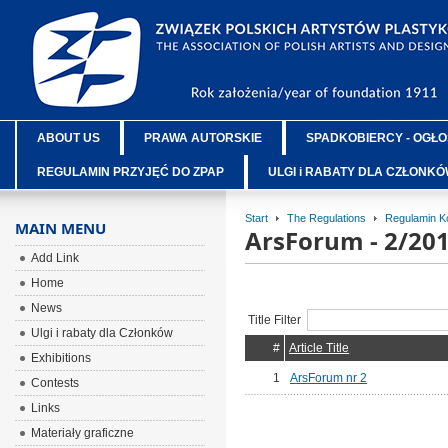
ABOUT US
PRAWA AUTORSKIE
SPADKOBIERCY - OGŁO
REGULAMIN PRZYJĘĆ DO ZPAP
ULGI i RABATY DLA CZŁONK
Start
The Regulations
Regulamin K
MAIN MENU
ArsForum - 2/20
Add Link
Home
News
Title Filter
Ulgi i rabaty dla Członków
#
Article Title
Exhibitions
1
ArsForum nr 2
Contests
Links
Materiały graficzne