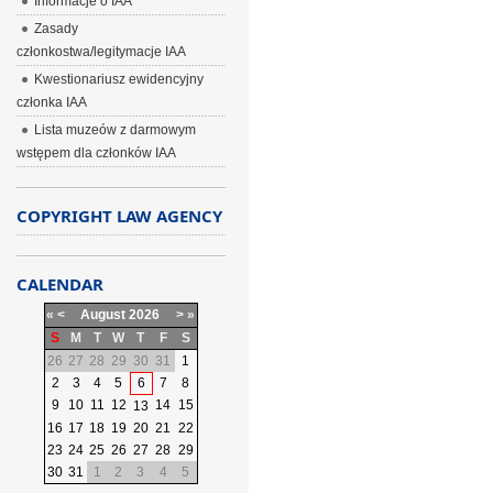
Informacje o IAA
Zasady
członkostwa/legitymacje IAA
Kwestionariusz ewidencyjny
członka IAA
Lista muzeów z darmowym
wstępem dla członków IAA
COPYRIGHT LAW AGENCY
CALENDAR
«
<
August
2026
>
»
S
M
T
W
T
F
S
26
27
28
29
30
31
1
2
3
4
5
6
7
8
9
10
11
12
14
15
13
16
17
18
19
20
21
22
23
24
25
26
27
28
29
30
31
1
2
3
4
5