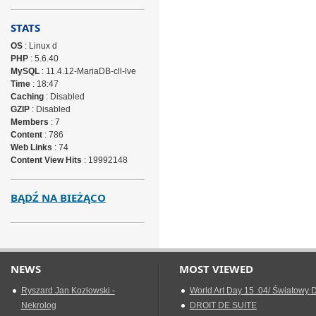
STATS
OS
: Linux d
PHP
: 5.6.40
MySQL
: 11.4.12-MariaDB-cll-lve
Time
: 18:47
Caching
: Disabled
GZIP
: Disabled
Members
: 7
Content
: 786
Web Links
: 74
Content View Hits
: 19992148
BĄDŹ NA BIEŻĄCO
NEWS
MOST VIEWED
Ryszard Jan Kozłowski -
World Art Day 15 .04/ Światowy D
Nekrolog
DROIT DE SUITE