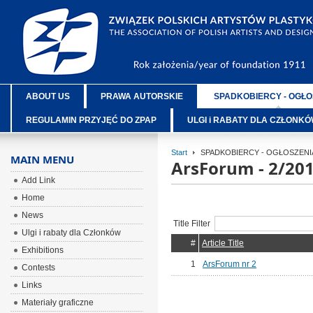
ABOUT US
PRAWA AUTORSKIE
SPADKOBIERCY - OGŁO
REGULAMIN PRZYJĘĆ DO ZPAP
ULGI i RABATY DLA CZŁONK
Start
SPADKOBIERCY - OGŁOSZENI
MAIN MENU
ArsForum - 2/20
Add Link
Home
News
Title Filter
Ulgi i rabaty dla Członków
#
Article Title
Exhibitions
1
ArsForum nr 2
Contests
Links
Materiały graficzne