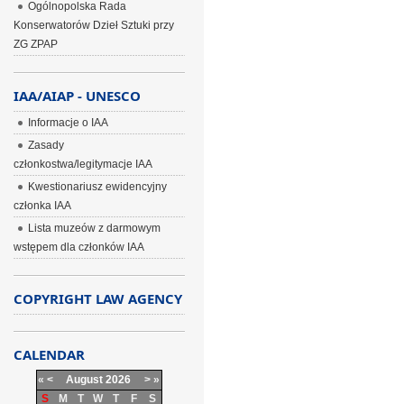
Ogólnopolska Rada
Konserwatorów Dzieł Sztuki przy
ZG ZPAP
IAA/AIAP - UNESCO
Informacje o IAA
Zasady
członkostwa/legitymacje IAA
Kwestionariusz ewidencyjny
członka IAA
Lista muzeów z darmowym
wstępem dla członków IAA
COPYRIGHT LAW AGENCY
CALENDAR
«
<
August
2026
>
»
S
M
T
W
T
F
S