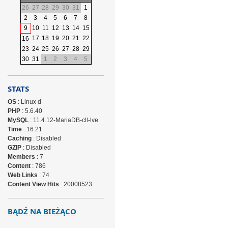
26
27
28
29
30
31
1
2
3
4
5
6
7
8
9
10
11
12
13
14
15
17
18
19
20
21
22
16
23
24
25
26
27
28
29
30
31
1
2
3
4
5
STATS
OS
: Linux d
PHP
: 5.6.40
MySQL
: 11.4.12-MariaDB-cll-lve
Time
: 16:21
Caching
: Disabled
GZIP
: Disabled
Members
: 7
Content
: 786
Web Links
: 74
Content View Hits
: 20008523
BĄDŹ NA BIEŻĄCO