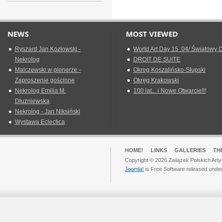
NEWS
MOST VIEWED
Ryszard Jan Kozłowski -
World Art Day 15 .04/ Światowy D
Nekrolog
DROIT DE SUITE
Malczewski w plenerze -
Okreg Koszalińsko-Słupski
Zaproszenie gościnne
Okręg Krakowski
Nekrolog Emilia M.
100 lat... i Nowe Otwarcie!!!
Dłużniewska
Nekrolog - Jan Niksiński
Wystawa Eclectica
HOME!
LINKS
GALLERIES
TH
Copyright © 2026 Związek Polskich Arty
Joomla!
is Free Software released unde