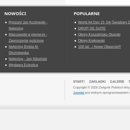
NOWOŚCI
POPULARNE
Ryszard Jan Kozłowski -
World Art Day 15 .04/ Światowy D
Nekrolog
DROIT DE SUITE
Malczewski w plenerze -
Okreg Koszalińsko-Słupski
Zaproszenie gościnne
Okręg Krakowski
Nekrolog Emilia M.
100 lat... i Nowe Otwarcie!!!
Dłużniewska
Nekrolog - Jan Niksiński
Wystawa Eclectica
START!
ZAKŁADKI
GALERIE
Copyright © 2026 Związek Polskich Art
Joomla!
jest wolnym oprogramowaniem 