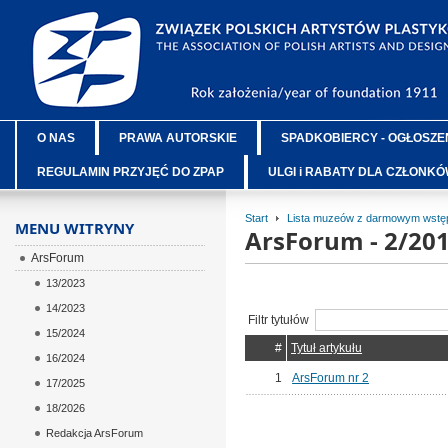
O NAS
PRAWA AUTORSKIE
SPADKOBIERCY - OGŁOSZE
REGULAMIN PRZYJĘĆ DO ZPAP
ULGI i RABATY DLA CZŁONK
Start
Lista muzeów z darmowym wstęp
MENU WITRYNY
ArsForum - 2/20
ArsForum
13/2023
14/2023
Filtr tytułów
15/2024
#
Tytuł artykułu
16/2024
1
ArsForum nr 2
17/2025
18/2026
Redakcja ArsForum