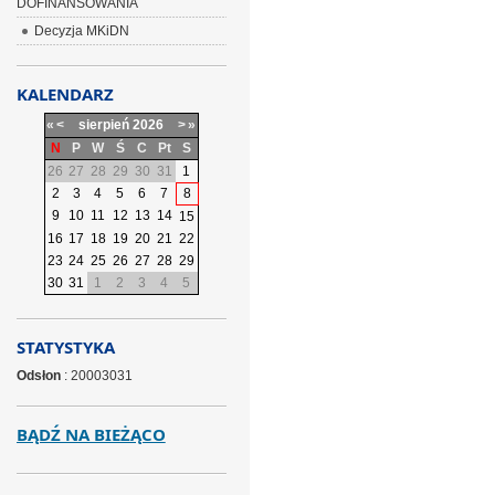
DOFINANSOWANIA
Decyzja MKiDN
KALENDARZ
«
<
sierpień
2026
>
»
N
P
W
Ś
C
Pt
S
26
27
28
29
30
31
1
2
3
4
5
6
7
8
9
10
11
12
13
14
15
16
17
18
19
20
21
22
23
24
25
26
27
28
29
30
31
1
2
3
4
5
STATYSTYKA
Odsłon
: 20003031
BĄDŹ NA BIEŻĄCO