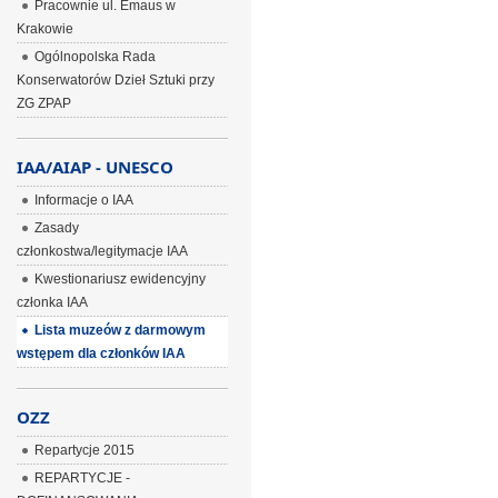
Pracownie ul. Emaus w
Krakowie
Ogólnopolska Rada
Konserwatorów Dzieł Sztuki przy
ZG ZPAP
IAA/AIAP - UNESCO
Informacje o IAA
Zasady
członkostwa/legitymacje IAA
Kwestionariusz ewidencyjny
członka IAA
Lista muzeów z darmowym
wstępem dla członków IAA
OZZ
Repartycje 2015
REPARTYCJE -