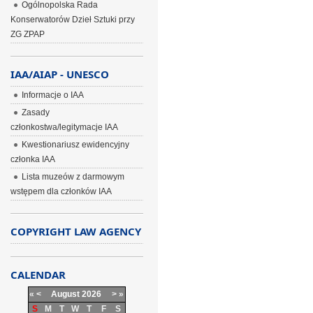
Ogólnopolska Rada
Konserwatorów Dzieł Sztuki przy
ZG ZPAP
IAA/AIAP - UNESCO
Informacje o IAA
Zasady
członkostwa/legitymacje IAA
Kwestionariusz ewidencyjny
członka IAA
Lista muzeów z darmowym
wstępem dla członków IAA
COPYRIGHT LAW AGENCY
CALENDAR
«
<
August
2026
>
»
S
M
T
W
T
F
S