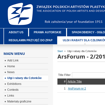
ABOUT US
PRAWA AUTORSKIE
SPADKOBIERCY - OGŁO
REGULAMIN PRZYJĘĆ DO ZPAP
ULGI i RABATY DLA CZŁONK
Start
Ulgi i rabaty dla Członków
MAIN MENU
ArsForum - 2/20
Add Link
Home
News
Title Filter
Ulgi i rabaty dla Członków
#
Article Title
Exhibitions
1
ArsForum nr 2
Contests
Links
Materiały graficzne