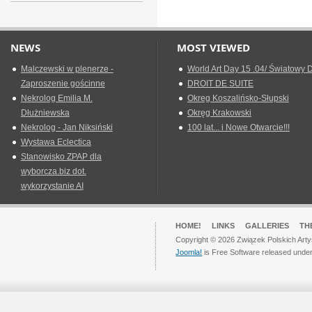
NEWS
MOST VIEWED
Malczewski w plenerze -
World Art Day 15 .04/ Światowy D
Zaproszenie gościnne
DROIT DE SUITE
Nekrolog Emilia M.
Okreg Koszalińsko-Słupski
Dłużniewska
Okręg Krakowski
Nekrolog - Jan Niksiński
100 lat... i Nowe Otwarcie!!!
Wystawa Eclectica
Stanowisko ZPAP dla
wyborcza.biz dot.
wykorzystanie AI
HOME!
LINKS
GALLERIES
TH
Copyright © 2026 Związek Polskich Arty
Joomla!
is Free Software released unde