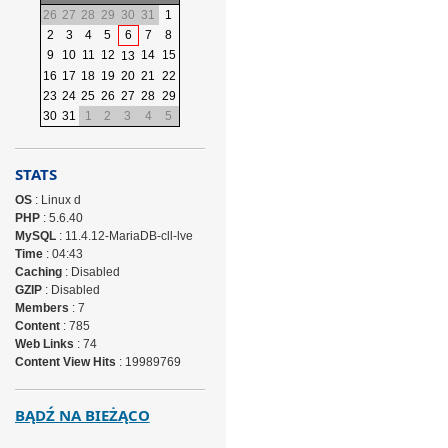
26
27
28
29
30
31
1
2
3
4
5
6
7
8
9
10
11
12
14
15
13
16
17
18
19
20
21
22
23
24
25
26
27
28
29
30
31
1
2
3
4
5
STATS
OS
: Linux d
PHP
: 5.6.40
MySQL
: 11.4.12-MariaDB-cll-lve
Time
: 04:43
Caching
: Disabled
GZIP
: Disabled
Members
: 7
Content
: 785
Web Links
: 74
Content View Hits
: 19989769
BĄDŹ NA BIEŻĄCO