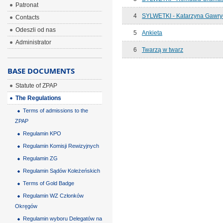
Patronat
4
SYLWETKI - Katarzyna Gawry
Contacts
Odeszli od nas
5
Ankieta
Administrator
6
Twarzą w twarz
BASE DOCUMENTS
Statute of ZPAP
The Regulations
Terms of admissions to the
ZPAP
Regulamin KPO
Regulamin Komisji Rewizyjnych
Regulamin ZG
Regulamin Sądów Koleżeńskich
Terms of Gold Badge
Regulamin WZ Członków
Okręgów
Regulamin wyboru Delegatów na