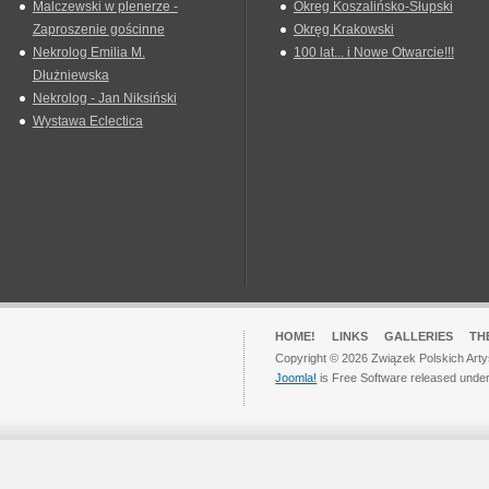
Malczewski w plenerze -
Okreg Koszalińsko-Słupski
Zaproszenie gościnne
Okręg Krakowski
Nekrolog Emilia M.
100 lat... i Nowe Otwarcie!!!
Dłużniewska
Nekrolog - Jan Niksiński
Wystawa Eclectica
HOME!
LINKS
GALLERIES
TH
Copyright © 2026 Związek Polskich Arty
Joomla!
is Free Software released unde