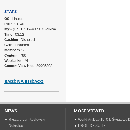
STATS
OS
: Linux d
PHP
: 5.6.40
MySQL
: 11.4.12-MariaDB-cll-lve
Time
: 03:12
Caching
: Disabled
GZIP
: Disabled
Members
: 7
Content
: 786
Web Links
: 74
Content View Hits
: 20005398
BĄDŹ NA BIEŻĄCO
NEWS
MOST VIEWED
Ryszard Jan Kozłowski -
World Art Day 15 .04/ Światowy D
Nekrolog
DROIT DE SUITE