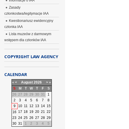
Informacje o IAA
Zasady
członkostwa/legitymacje IAA
Kwestionariusz ewidencyjny
członka IAA
Lista muzeów z darmowym
wstępem dla członków IAA
COPYRIGHT LAW AGENCY
CALENDAR
«
<
August
2026
>
»
S
M
T
W
T
F
S
26
27
28
29
30
31
1
2
3
4
5
6
7
8
9
10
11
12
13
14
15
17
18
19
20
21
22
16
23
24
25
26
27
28
29
30
31
1
2
3
4
5