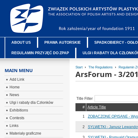
ABOUT US
PRAWA AUTORSKIE
SPADKOBIERCY - OGŁO
REGULAMIN PRZYJĘĆ DO ZPAP
ULGI i RABATY DLA CZŁONK
Start
The Regulations
Regulamin 
MAIN MENU
ArsForum - 3/20
Add Link
Home
News
Title Filter
Ulgi i rabaty dla Członków
#
Article Title
Exhibitions
1
ZOBACZONE OPISANE - Wysp
Contests
Links
2
SYLWETKI - Janusz Lewando
Materiały graficzne
3
SYLWETKI - Romuald Oramu