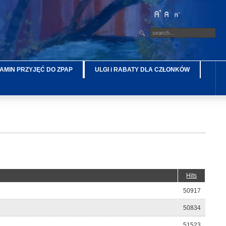
AMIN PRZYJĘĆ DO ZPAP
ULGI i RABATY DLA CZŁONKÓW
Hits
50917
50834
51523