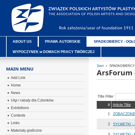
ABOUT US
PRAWA AUTORSKIE
SPADKOBIERCY - OGŁ
WYPOCZYNEK w DOMACH PRACY TWÓRCZEJ
Start
SPADKOBIERCY 
MAIN MENU
ArsForum 
Add Link
Home
News
Title Filter
Ulgi i rabaty dla Członków
#
Article Title
Exhibitions
1
ZOBACZONE 
Contests
Links
2
SYLWETKI - 
Materiały graficzne
3
SYLWETKI - 