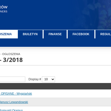
OSZENIA
BIULETYN
FINANSE
FACEBOOK
REGUL
- OGŁOSZENIA
- 3/2018
Display #
OPISANE - Wyspiański
Janusz Lewandowski
Romuald Oramus