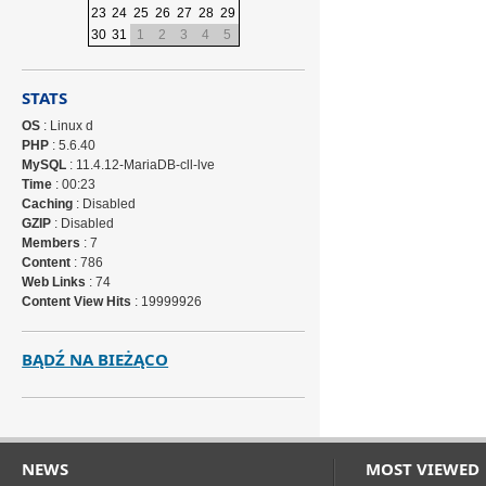
23
24
25
26
27
28
29
30
31
1
2
3
4
5
STATS
OS
: Linux d
PHP
: 5.6.40
MySQL
: 11.4.12-MariaDB-cll-lve
Time
: 00:23
Caching
: Disabled
GZIP
: Disabled
Members
: 7
Content
: 786
Web Links
: 74
Content View Hits
: 19999926
BĄDŹ NA BIEŻĄCO
NEWS
MOST VIEWED