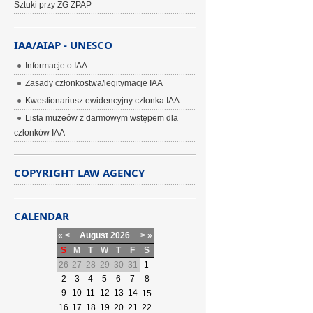
Sztuki przy ZG ZPAP
IAA/AIAP - UNESCO
Informacje o IAA
Zasady członkostwa/legitymacje IAA
Kwestionariusz ewidencyjny członka IAA
Lista muzeów z darmowym wstępem dla
członków IAA
COPYRIGHT LAW AGENCY
CALENDAR
«
<
August
2026
>
»
S
M
T
W
T
F
S
26
27
28
29
30
31
1
2
3
4
5
6
7
8
9
10
11
12
13
14
15
16
17
18
19
20
21
22