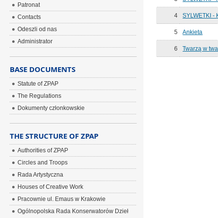
Patronat
4
SYLWETKI - 
Contacts
Odeszli od nas
5
Ankieta
Administrator
6
Twarzą w twa
BASE DOCUMENTS
Statute of ZPAP
The Regulations
Dokumenty członkowskie
THE STRUCTURE OF ZPAP
Authorities of ZPAP
Circles and Troops
Rada Artystyczna
Houses of Creative Work
Pracownie ul. Emaus w Krakowie
Ogólnopolska Rada Konserwatorów Dzieł