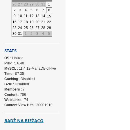
26
27
28
29
30
31
1
2
3
4
5
6
7
8
9
10
11
12
13
14
15
16
17
18
19
20
21
22
23
24
25
26
27
28
29
30
31
1
2
3
4
5
STATS
OS
: Linux d
PHP
: 5.6.40
MySQL
: 11.4.12-MariaDB-cll-lve
Time
: 07:35
Caching
: Disabled
GZIP
: Disabled
Members
: 7
Content
: 786
Web Links
: 74
Content View Hits
: 20001910
BĄDŹ NA BIEŻĄCO