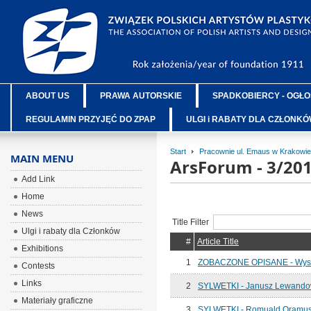
ABOUT US
PRAWA AUTORSKIE
SPADKOBIERCY - OGŁO
REGULAMIN PRZYJĘĆ DO ZPAP
ULGI i RABATY DLA CZŁONK
Start
Pracownie ul. Emaus w Krakowie
MAIN MENU
ArsForum - 3/20
Add Link
Home
News
Title Filter
Ulgi i rabaty dla Członków
#
Article Title
Exhibitions
1
ZOBACZONE OPISANE - Wysp
Contests
Links
2
SYLWETKI - Janusz Lewando
Materiały graficzne
3
SYLWETKI - Romuald Oramu