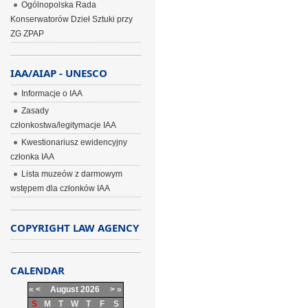
Ogólnopolska Rada
Konserwatorów Dzieł Sztuki przy
ZG ZPAP
IAA/AIAP - UNESCO
Informacje o IAA
Zasady
członkostwa/legitymacje IAA
Kwestionariusz ewidencyjny
członka IAA
Lista muzeów z darmowym
wstępem dla członków IAA
COPYRIGHT LAW AGENCY
CALENDAR
«
<
August
2026
>
»
S
M
T
W
T
F
S