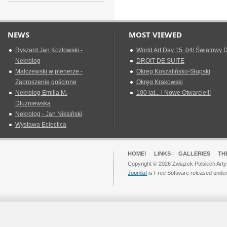
NEWS
MOST VIEWED
Ryszard Jan Kozłowski -
World Art Day 15 .04/ Światowy D
Nekrolog
DROIT DE SUITE
Malczewski w plenerze -
Okreg Koszalińsko-Słupski
Zaproszenie gościnne
Okręg Krakowski
Nekrolog Emilia M.
100 lat... i Nowe Otwarcie!!!
Dłużniewska
Nekrolog - Jan Niksiński
Wystawa Eclectica
HOME!
LINKS
GALLERIES
TH
Copyright © 2026 Związek Polskich Arty
Joomla!
is Free Software released unde