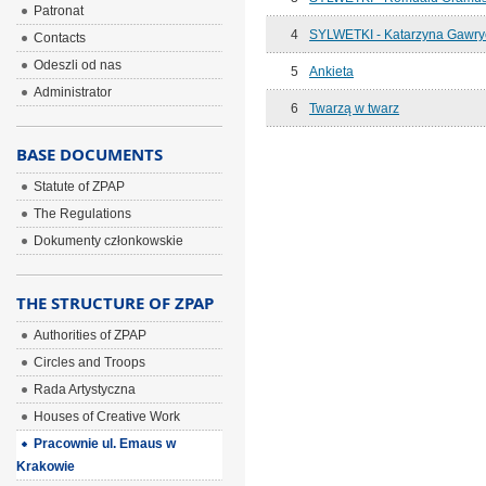
Patronat
4
SYLWETKI - Katarzyna Gawry
Contacts
Odeszli od nas
5
Ankieta
Administrator
6
Twarzą w twarz
BASE DOCUMENTS
Statute of ZPAP
The Regulations
Dokumenty członkowskie
THE STRUCTURE OF ZPAP
Authorities of ZPAP
Circles and Troops
Rada Artystyczna
Houses of Creative Work
Pracownie ul. Emaus w
Krakowie