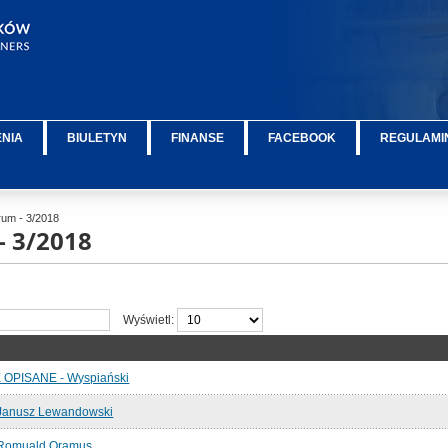
ENIA
BIULETYN
FINANSE
FACEBOOK
REGULAMIN
um - 3/2018
- 3/2018
Wyświetl:
OPISANE - Wyspiański
Janusz Lewandowski
Romuald Oramus