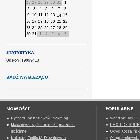
26
27
28
29
30
31
1
2
3
4
5
6
7
8
9
10
11
12
13
15
14
16
17
18
19
20
21
22
23
24
25
26
27
28
29
30
31
1
2
3
4
5
STATYSTYKA
Odsłon
: 19999418
BĄDŹ NA BIEŻĄCO
NOWOŚCI
POPULARNE
Ryszard Jan Kozłowski -Nekrolog
World Art Day 15 
Malczewski w plenerze - Zaproszenie
DROIT DE SUITE
gościnne
Okreg Koszalińsk
Nekrolog Emilia M. Dłużniewska
Okręg Krakowski