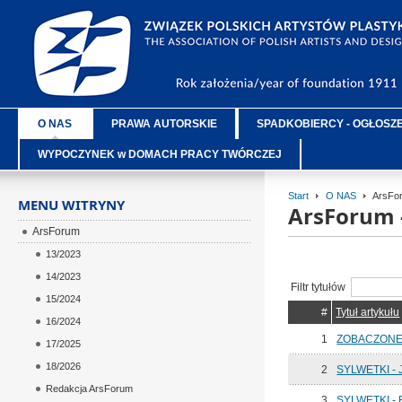
O NAS
PRAWA AUTORSKIE
SPADKOBIERCY - OGŁOSZ
WYPOCZYNEK w DOMACH PRACY TWÓRCZEJ
Start
O NAS
ArsFor
MENU WITRYNY
ArsForum 
ArsForum
13/2023
14/2023
Filtr tytułów
15/2024
#
Tytuł artykułu
16/2024
1
ZOBACZONE 
17/2025
18/2026
2
SYLWETKI - 
Redakcja ArsForum
3
SYLWETKI - 