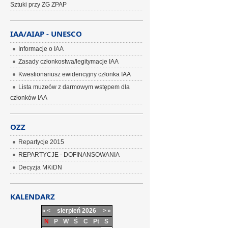
Sztuki przy ZG ZPAP
IAA/AIAP - UNESCO
Informacje o IAA
Zasady członkostwa/legitymacje IAA
Kwestionariusz ewidencyjny członka IAA
Lista muzeów z darmowym wstępem dla
członków IAA
OZZ
Repartycje 2015
REPARTYCJE - DOFINANSOWANIA
Decyzja MKiDN
KALENDARZ
«
<
sierpień
2026
>
»
N
P
W
Ś
C
Pt
S