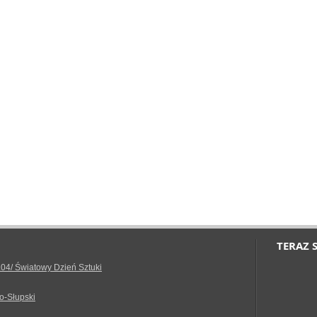
TERAZ 
.04/ Światowy Dzień Sztuki
o-Słupski