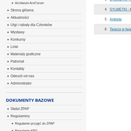
Archiwum ArsForum
4
SYLWETKI - 
Strona główna
Aktualności
5
Ankieta
Ulgi i rabaty dla Członków
6
Twarzą w twa
Wystawy
Konkursy
Linki
Materiały graficzne
Patronat
Kontakty
Odeszli od nas
Administrator
DOKUMENTY BAZOWE
Statut ZPAP
Regulaminy
Regulamin przyjęć do ZPAP
Regulamin KPO