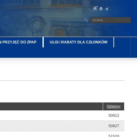
 PRZYJĘĆ DO ZPAP
ULGI i RABATY DLA CZŁONKÓW
Odsłony
50912
50827
51520