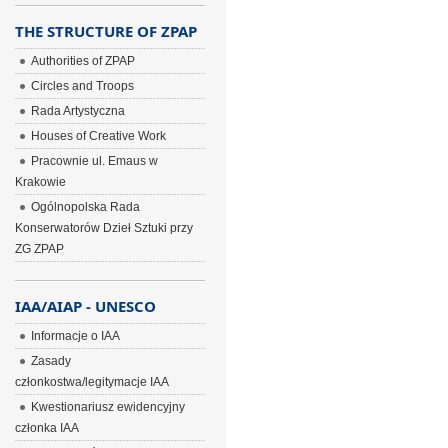
THE STRUCTURE OF ZPAP
Authorities of ZPAP
Circles and Troops
Rada Artystyczna
Houses of Creative Work
Pracownie ul. Emaus w
Krakowie
Ogólnopolska Rada
Konserwatorów Dzieł Sztuki przy
ZG ZPAP
IAA/AIAP - UNESCO
Informacje o IAA
Zasady
członkostwa/legitymacje IAA
Kwestionariusz ewidencyjny
członka IAA