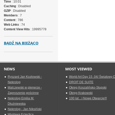
Time
: 10:01
Caching
: Disabled
GZIP
: Disabled
Members
: 7
Content
: 786
Web Links
: 74
Content View Hits
: 19995778
BĄDŹ NA BIEŻĄCO
NEWS
MOST VIEWED
Ryszard Jan Kozłowski -
World Art Day 15 .04/ Światowy D
Nekrolog
DROIT DE SUITE
Malczewski w plenerze -
Okreg Koszalińsko-Słupski
Zaproszenie gościnne
Okręg Krakowski
Nekrolog Emilia M.
100 lat... i Nowe Otwarcie!!!
Dłużniewska
Nekrolog - Jan Niksiński
Wystawa Eclectica