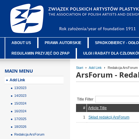
ABOUT US
PRAWA AUTORSKIE
SPADKOBIERCY - OGŁO
REGULAMIN PRZYJĘĆ DO ZPAP
ULGI i RABATY DLA CZŁONK
Start
Add Link
Redakcja ArsForum
MAIN MENU
ArsForum - Reda
Add Link
13/2023
14/2023
Title Filter
15/2024
#
Article Title
16/2024
1
Skład redakcji ArsForum
17/2025
18/2026
Redakcja ArsForum