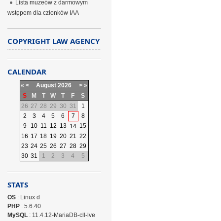
Lista muzeów z darmowym
wstępem dla członków IAA
COPYRIGHT LAW AGENCY
CALENDAR
«
<
August
2026
>
»
S
M
T
W
T
F
S
26
27
28
29
30
31
1
2
3
4
5
6
7
8
9
10
11
12
13
15
14
16
17
18
19
20
21
22
23
24
25
26
27
28
29
30
31
1
2
3
4
5
STATS
OS
: Linux d
PHP
: 5.6.40
MySQL
: 11.4.12-MariaDB-cll-lve