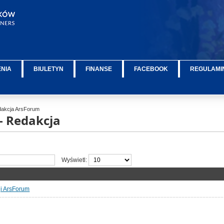
ENIA
BIULETYN
FINANSE
FACEBOOK
REGULAMIN
akcja ArsForum
- Redakcja
Wyświetl:
ji ArsForum