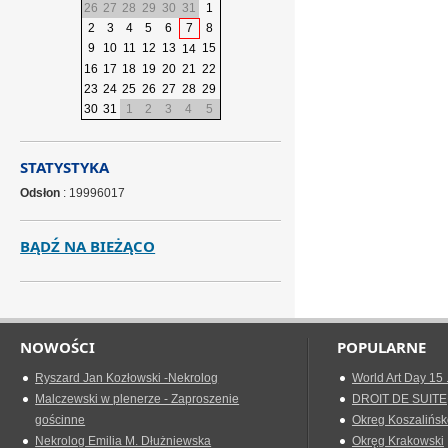
26
27
28
29
30
31
1
2
3
4
5
6
7
8
9
10
11
12
13
15
14
16
17
18
19
20
21
22
23
24
25
26
27
28
29
30
31
1
2
3
4
5
STATYSTYKA
Odsłon
: 19996017
BĄDŹ NA BIEŻĄCO
NOWOŚCI
POPULARNE
Ryszard Jan Kozłowski -Nekrolog
World Art Day 15 
Malczewski w plenerze - Zaproszenie
DROIT DE SUITE
gościnne
Okreg Koszalińsk
Nekrolog Emilia M. Dłużniewska
Okręg Krakowski