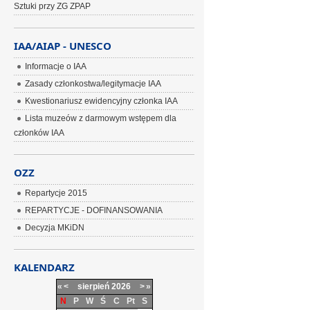
Sztuki przy ZG ZPAP
IAA/AIAP - UNESCO
Informacje o IAA
Zasady członkostwa/legitymacje IAA
Kwestionariusz ewidencyjny członka IAA
Lista muzeów z darmowym wstępem dla
członków IAA
OZZ
Repartycje 2015
REPARTYCJE - DOFINANSOWANIA
Decyzja MKiDN
KALENDARZ
«
<
sierpień
2026
>
»
N
P
W
Ś
C
Pt
S