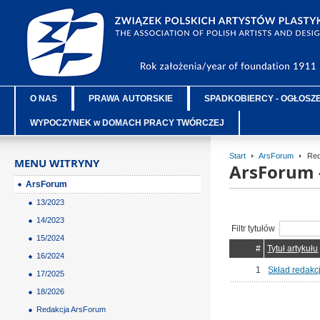
O NAS
PRAWA AUTORSKIE
SPADKOBIERCY - OGŁOSZ
WYPOCZYNEK w DOMACH PRACY TWÓRCZEJ
Start
ArsForum
Red
MENU WITRYNY
ArsForum 
ArsForum
13/2023
14/2023
Filtr tytułów
15/2024
#
Tytuł artykułu
16/2024
1
Skład redakc
17/2025
18/2026
Redakcja ArsForum