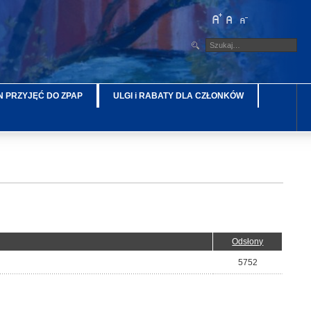
 PRZYJĘĆ DO ZPAP
ULGI i RABATY DLA CZŁONKÓW
Odsłony
5752