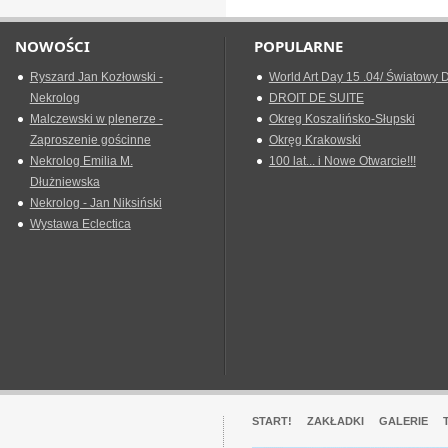
NOWOŚCI
POPULARNE
Ryszard Jan Kozłowski -
World Art Day 15 .04/ Światowy D
Nekrolog
DROIT DE SUITE
Malczewski w plenerze -
Okreg Koszalińsko-Słupski
Zaproszenie gościnne
Okręg Krakowski
Nekrolog Emilia M.
100 lat... i Nowe Otwarcie!!!
Dłużniewska
Nekrolog - Jan Niksiński
Wystawa Eclectica
START!
ZAKŁADKI
GALERIE