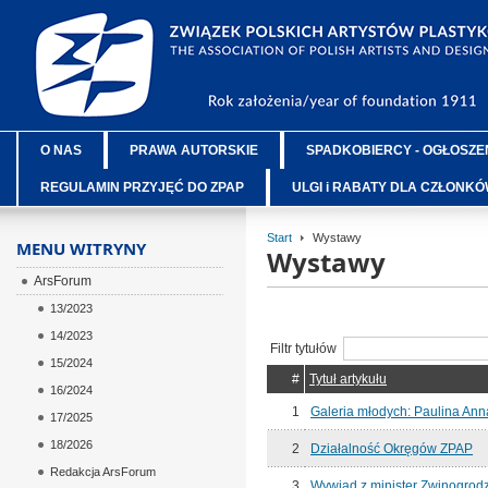
O NAS
PRAWA AUTORSKIE
SPADKOBIERCY - OGŁOSZE
REGULAMIN PRZYJĘĆ DO ZPAP
ULGI i RABATY DLA CZŁONK
Start
Wystawy
MENU WITRYNY
Wystawy
ArsForum
13/2023
14/2023
Filtr tytułów
15/2024
#
Tytuł artykułu
16/2024
1
Galeria młodych: Paulina Ann
17/2025
18/2026
2
Działalność Okręgów ZPAP
Redakcja ArsForum
3
Wywiad z minister Zwinogrod