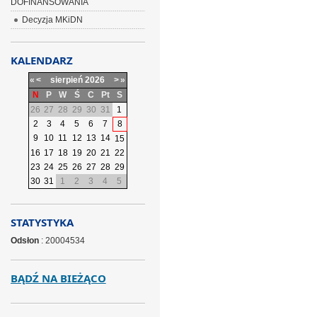
DOFINANSOWANIA
Decyzja MKiDN
KALENDARZ
«
<
sierpień
2026
>
»
N
P
W
Ś
C
Pt
S
26
27
28
29
30
31
1
2
3
4
5
6
7
8
9
10
11
12
13
14
15
16
17
18
19
20
21
22
23
24
25
26
27
28
29
30
31
1
2
3
4
5
STATYSTYKA
Odsłon
: 20004534
BĄDŹ NA BIEŻĄCO