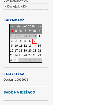
DOFINANSOWANIA
Decyzja MKiDN
KALENDARZ
«
<
sierpień
2026
>
»
N
P
W
Ś
C
Pt
S
26
27
28
29
30
31
1
2
3
4
5
6
7
8
9
10
11
12
13
15
14
16
17
18
19
20
21
22
23
24
25
26
27
28
29
30
31
1
2
3
4
5
STATYSTYKA
Odsłon
: 19995905
BĄDŹ NA BIEŻĄCO