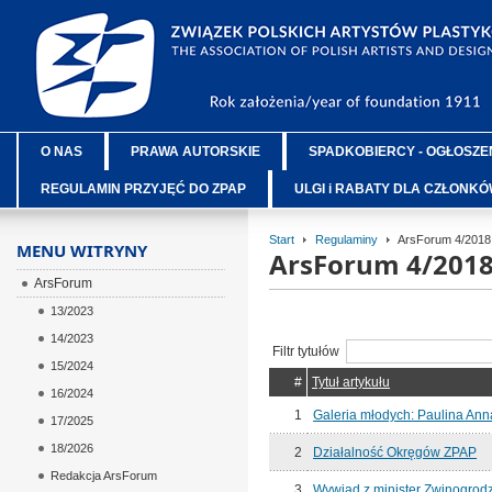
O NAS
PRAWA AUTORSKIE
SPADKOBIERCY - OGŁOSZE
REGULAMIN PRZYJĘĆ DO ZPAP
ULGI i RABATY DLA CZŁONK
Start
Regulaminy
ArsForum 4/2018
MENU WITRYNY
ArsForum 4/201
ArsForum
13/2023
14/2023
Filtr tytułów
15/2024
#
Tytuł artykułu
16/2024
1
Galeria młodych: Paulina Ann
17/2025
18/2026
2
Działalność Okręgów ZPAP
Redakcja ArsForum
3
Wywiad z minister Zwinogrod