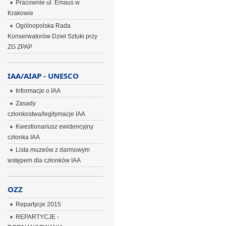
Pracownie ul. Emaus w
Krakowie
Ogólnopolska Rada
Konserwatorów Dzieł Sztuki przy
ZG ZPAP
IAA/AIAP - UNESCO
Informacje o IAA
Zasady
członkostwa/legitymacje IAA
Kwestionariusz ewidencyjny
członka IAA
Lista muzeów z darmowym
wstępem dla członków IAA
OZZ
Repartycje 2015
REPARTYCJE -