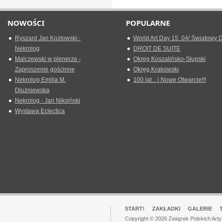
NOWOŚCI
POPULARNE
Ryszard Jan Kozłowski -
World Art Day 15 .04/ Światowy D
Nekrolog
DROIT DE SUITE
Malczewski w plenerze -
Okreg Koszalińsko-Słupski
Zaproszenie gościnne
Okręg Krakowski
Nekrolog Emilia M.
100 lat... i Nowe Otwarcie!!!
Dłużniewska
Nekrolog - Jan Niksiński
Wystawa Eclectica
START!
ZAKŁADKI
GALERIE
Copyright © 2026 Związek Polskich Art