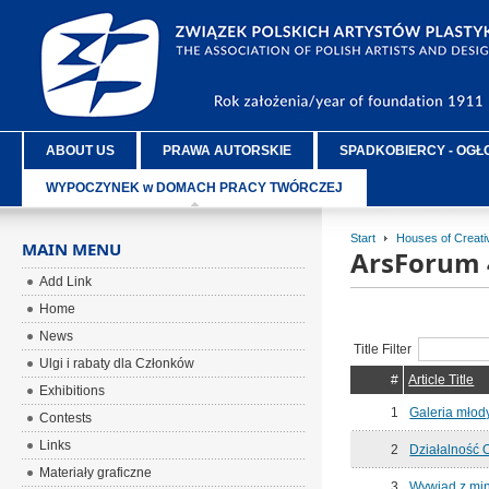
ABOUT US
PRAWA AUTORSKIE
SPADKOBIERCY - OGŁ
WYPOCZYNEK w DOMACH PRACY TWÓRCZEJ
Start
Houses of Creat
MAIN MENU
ArsForum 
Add Link
Home
News
Title Filter
Ulgi i rabaty dla Członków
#
Article Title
Exhibitions
1
Galeria młod
Contests
Links
2
Działalność
Materiały graficzne
3
Wywiad z min