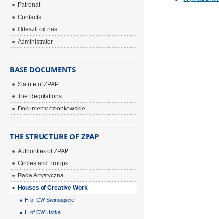
Patronat
Contacts
Odeszli od nas
Administrator
BASE DOCUMENTS
Statute of ZPAP
The Regulations
Dokumenty członkowskie
THE STRUCTURE OF ZPAP
Authorities of ZPAP
Circles and Troops
Rada Artystyczna
Houses of Creative Work
H of CW Świnoujście
H of CW Ustka