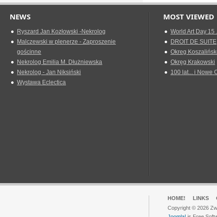
NEWS
MOST VIEWED
Ryszard Jan Kozłowski -Nekrolog
World Art Day 15 
Malczewski w plenerze - Zaproszenie
DROIT DE SUITE
gościnne
Okreg Koszalińsk
Nekrolog Emilia M. Dłużniewska
Okręg Krakowski
Nekrolog - Jan Niksiński
100 lat... i Nowe 
Wystawa Eclectica
HOME!
LINKS
Copyright © 2026 Zwi
Joomla!
is Free Soft