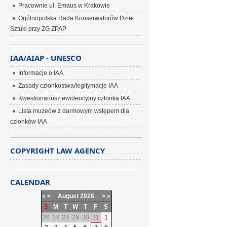
Pracownie ul. Emaus w Krakowie
Ogólnopolska Rada Konserwatorów Dzieł
Sztuki przy ZG ZPAP
IAA/AIAP - UNESCO
Informacje o IAA
Zasady członkostwa/legitymacje IAA
Kwestionariusz ewidencyjny członka IAA
Lista muzeów z darmowym wstępem dla
członków IAA
COPYRIGHT LAW AGENCY
CALENDAR
«
<
August
2026
>
»
S
M
T
W
T
F
S
26
27
28
29
30
31
1