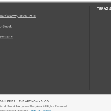
TERAZ 
.04/ Światowy Dzień Sztuki
o-Słupski
Otwarcie!!!
GALLERIES
THE ART NOW - BLOG
ązek Polskich Artystów Plastyków. All Rights Reserved.
ware released under the
GNU/GPL License.