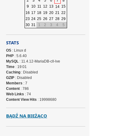
2
3
4
5
6
7
8
9
10
11
12
13
15
14
16
17
18
19
20
21
22
23
24
25
26
27
28
29
30
31
1
2
3
4
5
STATS
OS
: Linux d
PHP
: 5.6.40
MySQL
: 11.4.12-MariaDB-cll-lve
Time
: 19:01
Caching
: Disabled
GZIP
: Disabled
Members
: 7
Content
: 786
Web Links
: 74
Content View Hits
: 19998680
BĄDŹ NA BIEŻĄCO