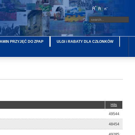
AMIN PRZYJĘĆ DO ZPAP
ULGI i RABATY DLA CZŁONKÓW
Hits
49544
48454
49285