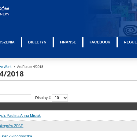
OSZENIA
BIULETYN
FINANSE
FACEBOOK
REGUL
ive Work
ArsForum 4/2018
4/2018
Display #
ych: Paulina Anna Misiak
 Okręgów ZPAP
ister Zwinogrodzką