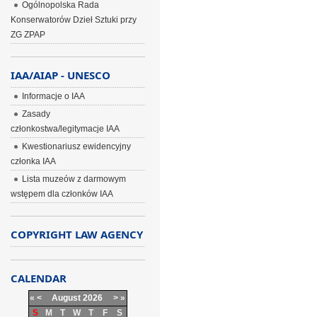
Ogólnopolska Rada
Konserwatorów Dzieł Sztuki przy
ZG ZPAP
IAA/AIAP - UNESCO
Informacje o IAA
Zasady
członkostwa/legitymacje IAA
Kwestionariusz ewidencyjny
członka IAA
Lista muzeów z darmowym
wstępem dla członków IAA
COPYRIGHT LAW AGENCY
CALENDAR
«
<
August
2026
>
»
S
M
T
W
T
F
S