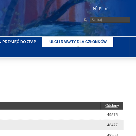
 PRZYJĘĆ DO ZPAP
ULGI i RABATY DLA CZŁONKÓW
Odsłony
49575
48477
49303