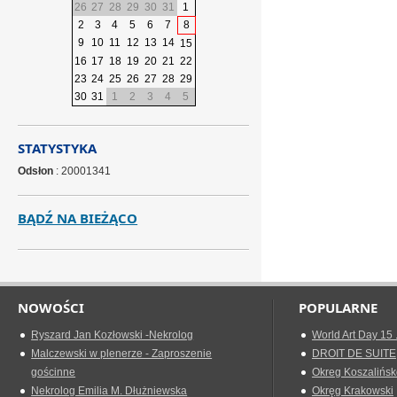
26
27
28
29
30
31
1
2
3
4
5
6
7
8
9
10
11
12
13
14
15
16
17
18
19
20
21
22
23
24
25
26
27
28
29
30
31
1
2
3
4
5
STATYSTYKA
Odsłon
: 20001341
BĄDŹ NA BIEŻĄCO
NOWOŚCI
POPULARNE
Ryszard Jan Kozłowski -Nekrolog
World Art Day 15 
Malczewski w plenerze - Zaproszenie
DROIT DE SUITE
gościnne
Okreg Koszalińsk
Nekrolog Emilia M. Dłużniewska
Okręg Krakowski