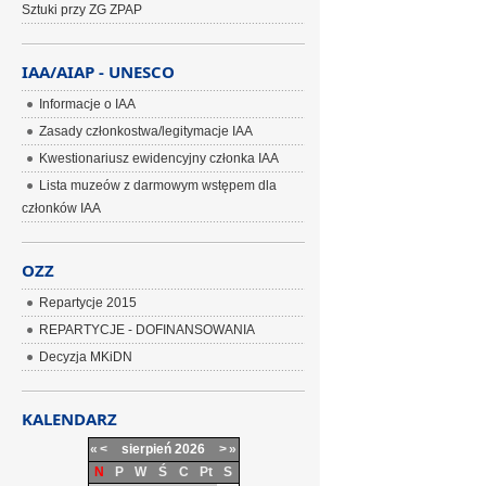
Sztuki przy ZG ZPAP
IAA/AIAP - UNESCO
Informacje o IAA
Zasady członkostwa/legitymacje IAA
Kwestionariusz ewidencyjny członka IAA
Lista muzeów z darmowym wstępem dla
członków IAA
OZZ
Repartycje 2015
REPARTYCJE - DOFINANSOWANIA
Decyzja MKiDN
KALENDARZ
«
<
sierpień
2026
>
»
N
P
W
Ś
C
Pt
S