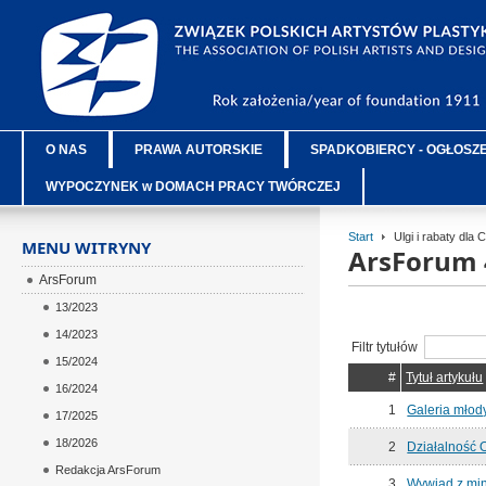
O NAS
PRAWA AUTORSKIE
SPADKOBIERCY - OGŁOSZ
WYPOCZYNEK w DOMACH PRACY TWÓRCZEJ
Start
Ulgi i rabaty dla
MENU WITRYNY
ArsForum 
ArsForum
13/2023
14/2023
Filtr tytułów
15/2024
#
Tytuł artykułu
16/2024
1
Galeria młod
17/2025
18/2026
2
Działalność
Redakcja ArsForum
3
Wywiad z min