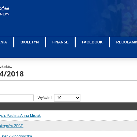
ENIA
BIULETYN
FINANSE
FACEBOOK
REGULAMIN
 Członków
4/2018
Wyświetl:
ych: Paulina Anna Misiak
 Okręgów ZPAP
ister Zwinogrodzką