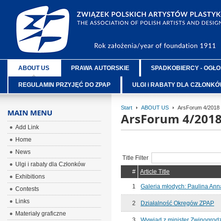
ABOUT US
PRAWA AUTORSKIE
SPADKOBIERCY - OGŁO
REGULAMIN PRZYJĘĆ DO ZPAP
ULGI i RABATY DLA CZŁONK
Start
ABOUT US
ArsForum 4/2018
MAIN MENU
ArsForum 4/201
Add Link
Home
News
Title Filter
Ulgi i rabaty dla Członków
#
Article Title
Exhibitions
1
Galeria młodych: Paulina Ann
Contests
Links
2
Działalność Okręgów ZPAP
Materiały graficzne
3
Wywiad z minister Zwinogrod