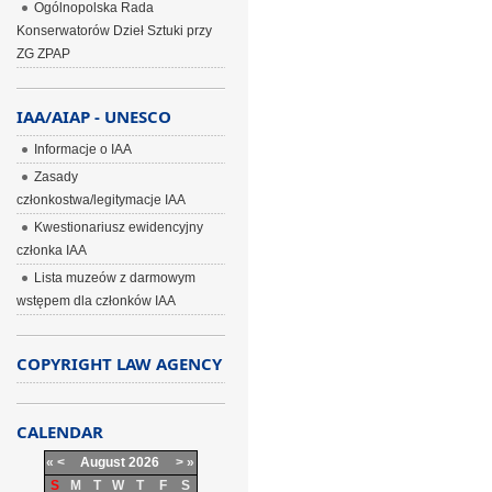
Ogólnopolska Rada
Konserwatorów Dzieł Sztuki przy
ZG ZPAP
IAA/AIAP - UNESCO
Informacje o IAA
Zasady
członkostwa/legitymacje IAA
Kwestionariusz ewidencyjny
członka IAA
Lista muzeów z darmowym
wstępem dla członków IAA
COPYRIGHT LAW AGENCY
CALENDAR
«
<
August
2026
>
»
S
M
T
W
T
F
S