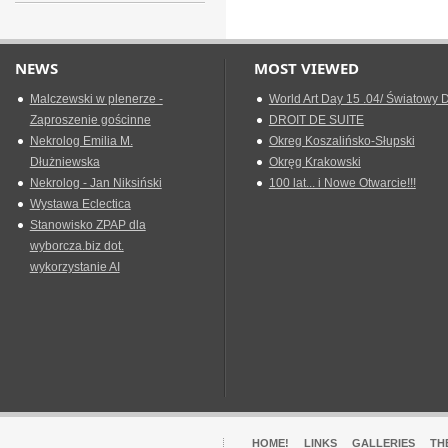
NEWS
MOST VIEWED
Malczewski w plenerze -
World Art Day 15 .04/ Światowy D
Zaproszenie gościnne
DROIT DE SUITE
Nekrolog Emilia M.
Okreg Koszalińsko-Słupski
Dłużniewska
Okręg Krakowski
Nekrolog - Jan Niksiński
100 lat... i Nowe Otwarcie!!!
Wystawa Eclectica
Stanowisko ZPAP dla
wyborcza.biz dot.
wykorzystanie AI
HOME!
LINKS
GALLERIES
TH