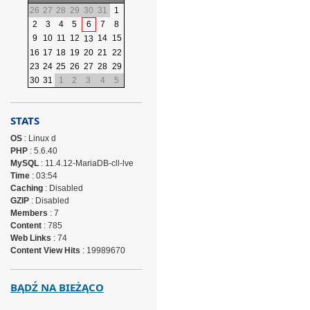
26
27
28
29
30
31
1
2
3
4
5
6
7
8
9
10
11
12
14
15
13
16
17
18
19
20
21
22
23
24
25
26
27
28
29
30
31
1
2
3
4
5
STATS
OS
: Linux d
PHP
: 5.6.40
MySQL
: 11.4.12-MariaDB-cll-lve
Time
: 03:54
Caching
: Disabled
GZIP
: Disabled
Members
: 7
Content
: 785
Web Links
: 74
Content View Hits
: 19989670
BĄDŹ NA BIEŻĄCO