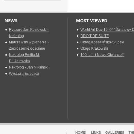
NEWS
MOST VIEWED
Ryszard Jan Kozłowski -
World Art Day 15 .04/ Światowy D
Nekrolog
DROIT DE SUITE
Malczewski w plenerze -
Okreg Koszalińsko-Słupski
Zaproszenie gościnne
Okręg Krakowski
Nekrolog Emilia M.
100 lat... i Nowe Otwarcie!!!
Dłużniewska
Nekrolog - Jan Niksiński
Wystawa Eclectica
HOME!
LINKS
GALLERIES
TH