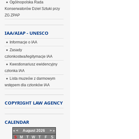
Ogólnopolska Rada
Konserwatorów Dzieł Sztuki przy
ZG ZPAP
IAA/AIAP - UNESCO
Informacje o IAA
Zasady
członkostwa/legitymacje IAA
Kwestionariusz ewidencyjny
członka IAA
Lista muzeów z darmowym
wstępem dla członków IAA
COPYRIGHT LAW AGENCY
CALENDAR
«
<
August
2026
>
»
S
M
T
W
T
F
S