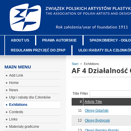
ABOUT US
PRAWA AUTORSKIE
SPADKOBIERCY - OGŁO
REGULAMIN PRZYJĘĆ DO ZPAP
ULGI i RABATY DLA CZŁONK
Start
Exhibitions
MAIN MENU
AF 4 Działalnoś
Add Link
Home
News
Title Filter
Ulgi i rabaty dla Członków
#
Article Title
Exhibitions
11
Okręg Gdański
Contests
Links
12
Okręg Bydgoski
Materiały graficzne
13
Okręg Bielsko-Bialski