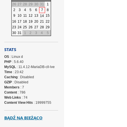
26
27
28
29
30
31
1
2
3
4
5
6
7
8
9
10
11
12
13
15
14
16
17
18
19
20
21
22
23
24
25
26
27
28
29
30
31
1
2
3
4
5
STATS
OS
: Linux d
PHP
: 5.6.40
MySQL
: 11.4.12-MariaDB-cll-lve
Time
: 23:42
Caching
: Disabled
GZIP
: Disabled
Members
: 7
Content
: 786
Web Links
: 74
Content View Hits
: 19999755
BĄDŹ NA BIEŻĄCO