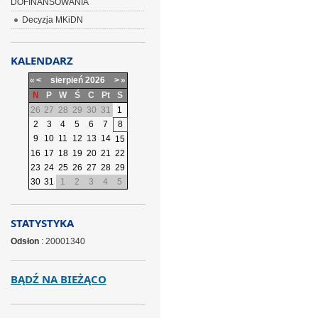
DOFINANSOWANIA
Decyzja MKiDN
KALENDARZ
«
<
sierpień
2026
>
»
N
P
W
Ś
C
Pt
S
26
27
28
29
30
31
1
2
3
4
5
6
7
8
9
10
11
12
13
14
15
16
17
18
19
20
21
22
23
24
25
26
27
28
29
30
31
1
2
3
4
5
STATYSTYKA
Odsłon
: 20001340
BĄDŹ NA BIEŻĄCO