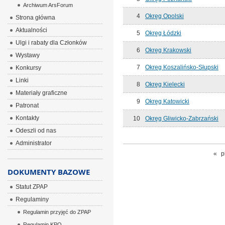
Archiwum ArsForum
4
Okręg Opolski
Strona główna
Aktualności
5
Okręg Łódzki
Ulgi i rabaty dla Członków
6
Okręg Krakowski
Wystawy
7
Okreg Koszalińsko-Słupski
Konkursy
Linki
8
Okręg Kielecki
Materiały graficzne
9
Okręg Katowicki
Patronat
Kontakty
10
Okręg Gliwicko-Zabrzański
Odeszli od nas
Administrator
«
p
DOKUMENTY BAZOWE
Statut ZPAP
Regulaminy
Regulamin przyjęć do ZPAP
Regulamin KPO