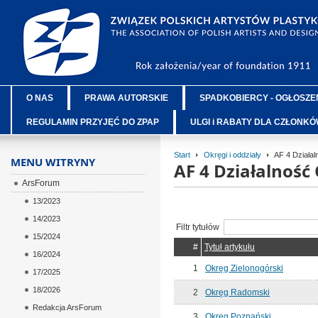
O NAS
PRAWA AUTORSKIE
SPADKOBIERCY - OGŁOSZE
REGULAMIN PRZYJĘĆ DO ZPAP
ULGI i RABATY DLA CZŁONK
Start
Okręgi i oddziały
AF 4 Działa
MENU WITRYNY
AF 4 Działalnoś
ArsForum
13/2023
14/2023
Filtr tytułów
15/2024
#
Tytuł artykułu
16/2024
1
Okręg Zielonogórski
17/2025
18/2026
2
Okręg Radomski
Redakcja ArsForum
3
Okręg Poznański