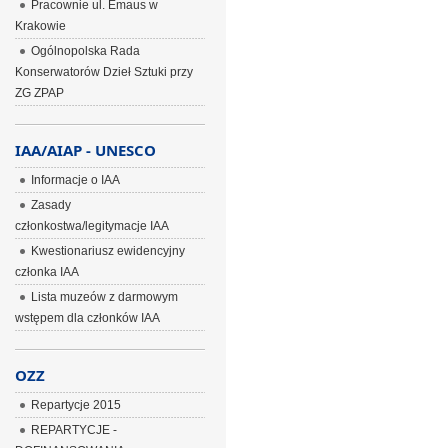
Pracownie ul. Emaus w
Krakowie
Ogólnopolska Rada
Konserwatorów Dzieł Sztuki przy
ZG ZPAP
IAA/AIAP - UNESCO
Informacje o IAA
Zasady
członkostwa/legitymacje IAA
Kwestionariusz ewidencyjny
członka IAA
Lista muzeów z darmowym
wstępem dla członków IAA
OZZ
Repartycje 2015
REPARTYCJE -