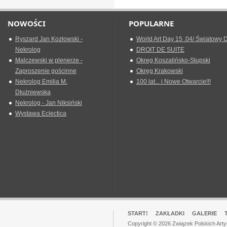
NOWOŚCI
POPULARNE
Ryszard Jan Kozłowski -
World Art Day 15 .04/ Światowy D
Nekrolog
DROIT DE SUITE
Malczewski w plenerze -
Okreg Koszalińsko-Słupski
Zaproszenie gościnne
Okręg Krakowski
Nekrolog Emilia M.
100 lat... i Nowe Otwarcie!!!
Dłużniewska
Nekrolog - Jan Niksiński
Wystawa Eclectica
START!
ZAKŁADKI
GALERIE
Copyright © 2026 Związek Polskich Art