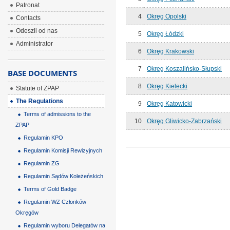
Patronat
4
Okręg Opolski
Contacts
Odeszli od nas
5
Okręg Łódzki
Administrator
6
Okręg Krakowski
7
Okreg Koszalińsko-Słupski
BASE DOCUMENTS
8
Okręg Kielecki
Statute of ZPAP
The Regulations
9
Okręg Katowicki
Terms of admissions to the
10
Okręg Gliwicko-Zabrzański
ZPAP
Regulamin KPO
Regulamin Komisji Rewizyjnych
Regulamin ZG
Regulamin Sądów Koleżeńskich
Terms of Gold Badge
Regulamin WZ Członków
Okręgów
Regulamin wyboru Delegatów na