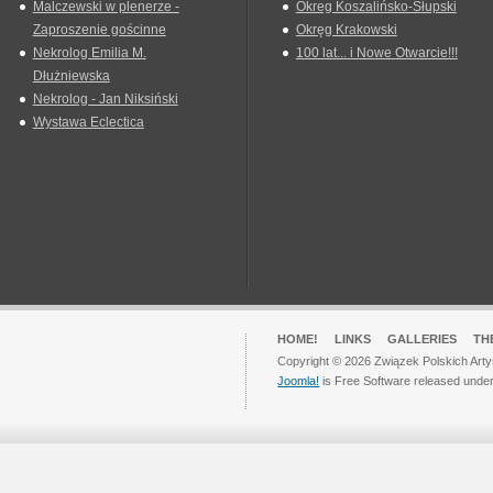
Malczewski w plenerze -
Okreg Koszalińsko-Słupski
Zaproszenie gościnne
Okręg Krakowski
Nekrolog Emilia M.
100 lat... i Nowe Otwarcie!!!
Dłużniewska
Nekrolog - Jan Niksiński
Wystawa Eclectica
HOME!
LINKS
GALLERIES
TH
Copyright © 2026 Związek Polskich Arty
Joomla!
is Free Software released unde