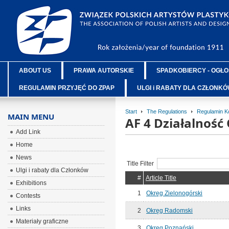
ABOUT US
PRAWA AUTORSKIE
SPADKOBIERCY - OGŁO
REGULAMIN PRZYJĘĆ DO ZPAP
ULGI i RABATY DLA CZŁONK
Start
The Regulations
Regulamin K
MAIN MENU
AF 4 Działalnoś
Add Link
Home
News
Title Filter
Ulgi i rabaty dla Członków
#
Article Title
Exhibitions
1
Okręg Zielonogórski
Contests
Links
2
Okręg Radomski
Materiały graficzne
3
Okręg Poznański