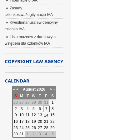
Informacje o IAA
Zasady
członkostwa/legitymacje IAA
Kwestionariusz ewidencyjny
członka IAA
Lista muzeów z darmowym
wstępem dla członków IAA
COPYRIGHT LAW AGENCY
CALENDAR
«
<
August
2026
>
»
S
M
T
W
T
F
S
26
27
28
29
30
31
1
2
3
4
5
6
7
8
9
10
11
12
13
15
14
16
17
18
19
20
21
22
23
24
25
26
27
28
29
30
31
1
2
3
4
5