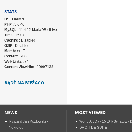
STATS
OS
: Linux d
PHP
: 5.6.40
MySQL
: 11.4.12-MariaDB-cll-lve
Time
: 15:07
Caching
: Disabled
GZIP
: Disabled
Members
: 7
Content
: 786
Web Links
: 74
Content View Hits
: 19997138
BĄDŹ NA BIEŻĄCO
NEWS
MOST VIEWED
Ryszard Jan Kozłowski -
World Art Day 15 .04/ Światowy D
Nekrolog
DROIT DE SUITE