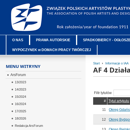
O NAS
PRAWA AUTORSKIE
SPADKOBIERCY - OGŁOSZ
WYPOCZYNEK w DOMACH PRACY TWÓRCZEJ
Start
Informacje o IAA
MENU WITRYNY
AF 4 Dzia
ArsForum
13/2023
14/2023
Filtr tytułów
15/2024
#
Tytuł artykułu
16/2024
11
Okręg Gdańs
17/2025
18/2026
12
Okręg Bydgo
Redakcja ArsForum
13
Okręg Bielsko