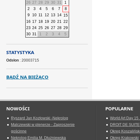
26
27
28
29
30
31
1
2
3
4
5
6
7
8
9
10
11
12
13
14
15
16
17
18
19
20
21
22
23
24
25
26
27
28
29
30
31
1
2
3
4
5
STATYSTYKA
Odsłon
: 20003715
BĄDŹ NA BIEŻĄCO
NOWOŚCI
POPULARNE
Ryszard Jan Kozłowski -Nekrolog
World Art Day 15 
Malczewski w plenerze - Zaproszenie
DROIT DE SUITE
gościnne
Okreg Koszalińsk
Nekrolog Emilia M. Dłużniewska
Okręg Krakowski