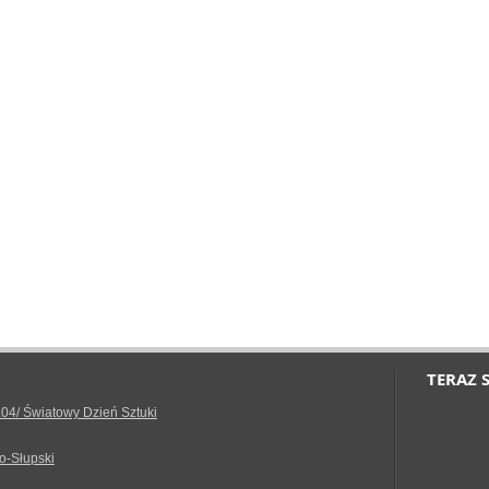
TERAZ 
.04/ Światowy Dzień Sztuki
o-Słupski