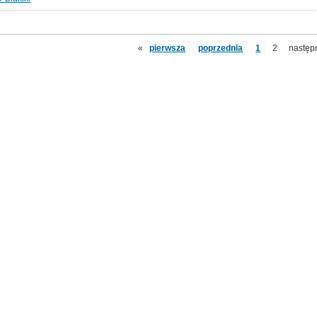
«
pierwsza
poprzednia
1
2
następ