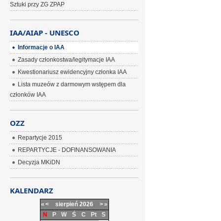
Sztuki przy ZG ZPAP
IAA/AIAP - UNESCO
Informacje o IAA
Zasady członkostwa/legitymacje IAA
Kwestionariusz ewidencyjny członka IAA
Lista muzeów z darmowym wstępem dla
członków IAA
OZZ
Repartycje 2015
REPARTYCJE - DOFINANSOWANIA
Decyzja MKiDN
KALENDARZ
«
<
sierpień
2026
>
»
N
P
W
Ś
C
Pt
S