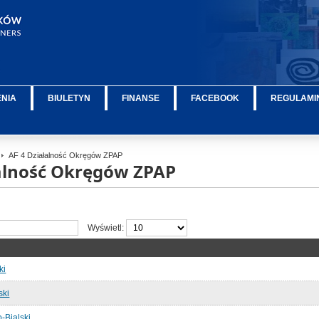
ENIA
BIULETYN
FINANSE
FACEBOOK
REGULAMIN
AF 4 Działalność Okręgów ZPAP
łalność Okręgów ZPAP
Wyświetl:
ki
ski
-Bialski