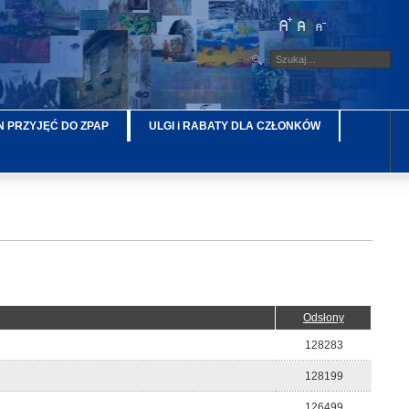
 PRZYJĘĆ DO ZPAP
ULGI i RABATY DLA CZŁONKÓW
Odsłony
128283
128199
126499