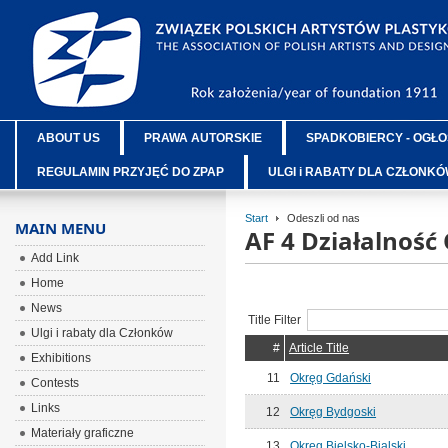
ABOUT US
PRAWA AUTORSKIE
SPADKOBIERCY - OGŁO
REGULAMIN PRZYJĘĆ DO ZPAP
ULGI i RABATY DLA CZŁONK
Start
Odeszli od nas
MAIN MENU
AF 4 Działalnoś
Add Link
Home
News
Title Filter
Ulgi i rabaty dla Członków
#
Article Title
Exhibitions
11
Okręg Gdański
Contests
Links
12
Okręg Bydgoski
Materiały graficzne
13
Okręg Bielsko-Bialski