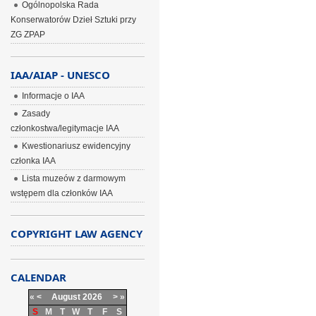
Ogólnopolska Rada
Konserwatorów Dzieł Sztuki przy
ZG ZPAP
IAA/AIAP - UNESCO
Informacje o IAA
Zasady
członkostwa/legitymacje IAA
Kwestionariusz ewidencyjny
członka IAA
Lista muzeów z darmowym
wstępem dla członków IAA
COPYRIGHT LAW AGENCY
CALENDAR
«
<
August
2026
>
»
S
M
T
W
T
F
S