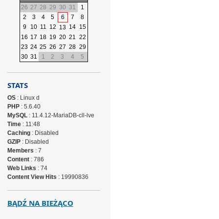
26
27
28
29
30
31
1
2
3
4
5
6
7
8
9
10
11
12
14
15
13
16
17
18
19
20
21
22
23
24
25
26
27
28
29
30
31
1
2
3
4
5
STATS
OS
: Linux d
PHP
: 5.6.40
MySQL
: 11.4.12-MariaDB-cll-lve
Time
: 11:48
Caching
: Disabled
GZIP
: Disabled
Members
: 7
Content
: 786
Web Links
: 74
Content View Hits
: 19990836
BĄDŹ NA BIEŻĄCO