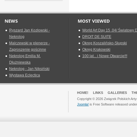
NEWS
MOST VIEWED
Ryszard Jan Kozłowski -
World Art Day 15 .04/ Światowy D
Nekrolog
DROIT DE SUITE
Malczewski w plenerze -
Okreg Koszalińsko-Słupski
Zaproszenie gościnne
Okręg Krakowski
Nekrolog Emilia M.
100 lat... i Nowe Otwarcie!!!
Dłużniewska
Nekrolog - Jan Niksiński
Wystawa Eclectica
HOME!
LINKS
GALLERIES
TH
Copyright © 2026 Związek Polskich Arty
Joomla!
is Free Software released unde