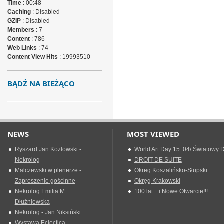
Time
: 00:48
Caching
: Disabled
GZIP
: Disabled
Members
: 7
Content
: 786
Web Links
: 74
Content View Hits
: 19993510
BĄDŹ NA BIEŻĄCO
NEWS
MOST VIEWED
Ryszard Jan Kozłowski -
World Art Day 15 .04/ Światowy D
Nekrolog
DROIT DE SUITE
Malczewski w plenerze -
Okreg Koszalińsko-Słupski
Zaproszenie gościnne
Okręg Krakowski
Nekrolog Emilia M.
100 lat... i Nowe Otwarcie!!!
Dłużniewska
Nekrolog - Jan Niksiński
Wystawa Eclectica