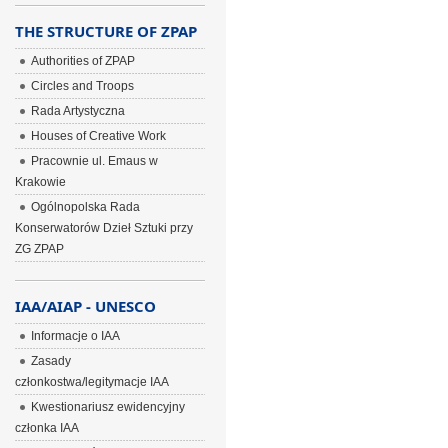
THE STRUCTURE OF ZPAP
Authorities of ZPAP
Circles and Troops
Rada Artystyczna
Houses of Creative Work
Pracownie ul. Emaus w
Krakowie
Ogólnopolska Rada
Konserwatorów Dzieł Sztuki przy
ZG ZPAP
IAA/AIAP - UNESCO
Informacje o IAA
Zasady
członkostwa/legitymacje IAA
Kwestionariusz ewidencyjny
członka IAA