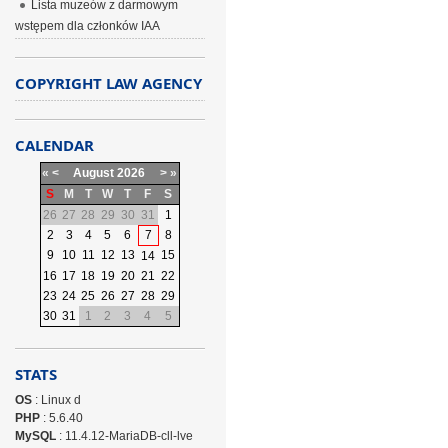
Lista muzeów z darmowym
wstępem dla członków IAA
COPYRIGHT LAW AGENCY
CALENDAR
«
<
August
2026
>
»
S
M
T
W
T
F
S
26
27
28
29
30
31
1
2
3
4
5
6
7
8
9
10
11
12
13
15
14
16
17
18
19
20
21
22
23
24
25
26
27
28
29
30
31
1
2
3
4
5
STATS
OS
: Linux d
PHP
: 5.6.40
MySQL
: 11.4.12-MariaDB-cll-lve