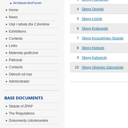
Archiwum ArsForum
4
Okręg Opolski
Home
News
5
Okręg Łódzki
Ulgi i rabaty dla Członków
6
Okręg Krakowski
Exhibitions
7
Okreg Koszalińsko-Słupski
Contests
Links
8
Okręg Kielecki
Materiały graficzne
9
Okręg Katowicki
Patronat
Contacts
10
Okręg Gliwicko-Zabrzański
Odeszli od nas
Administrator
BASE DOCUMENTS
Statute of ZPAP
The Regulations
Dokumenty członkowskie