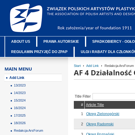
ABOUT US
PRAWA AUTORSKIE
SPADKOBIERCY - OGŁO
REGULAMIN PRZYJĘĆ DO ZPAP
ULGI i RABATY DLA CZŁONK
Start
Add Link
Redakcja ArsForum
MAIN MENU
AF 4 Działalnoś
Add Link
13/2023
14/2023
Title Filter
15/2024
#
Article Title
16/2024
1
Okręg Zielonogórski
17/2025
18/2026
2
Okręg Radomski
Redakcja ArsForum
3
Okręg Poznański