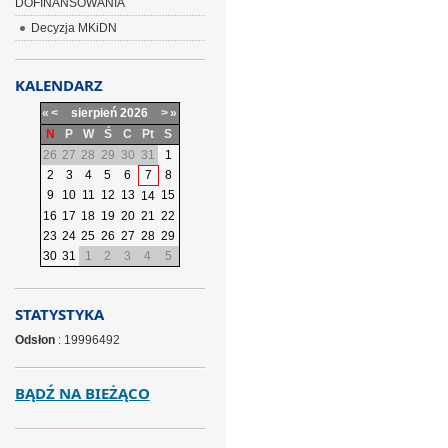
DOFINANSOWANIA
Decyzja MKiDN
KALENDARZ
«
<
sierpień
2026
>
»
N
P
W
Ś
C
Pt
S
26
27
28
29
30
31
1
2
3
4
5
6
7
8
9
10
11
12
13
15
14
16
17
18
19
20
21
22
23
24
25
26
27
28
29
30
31
1
2
3
4
5
STATYSTYKA
Odsłon
: 19996492
BĄDŹ NA BIEŻĄCO