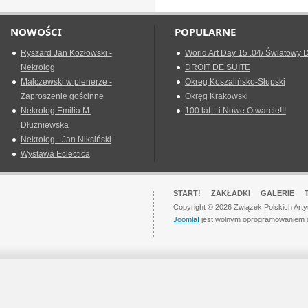
NOWOŚCI
POPULARNE
Ryszard Jan Kozłowski -
World Art Day 15 .04/ Światowy D
Nekrolog
DROIT DE SUITE
Malczewski w plenerze -
Okreg Koszalińsko-Słupski
Zaproszenie gościnne
Okręg Krakowski
Nekrolog Emilia M.
100 lat... i Nowe Otwarcie!!!
Dłużniewska
Nekrolog - Jan Niksiński
Wystawa Eclectica
START!
ZAKŁADKI
GALERIE
Copyright © 2026 Związek Polskich Art
Joomla!
jest wolnym oprogramowaniem 