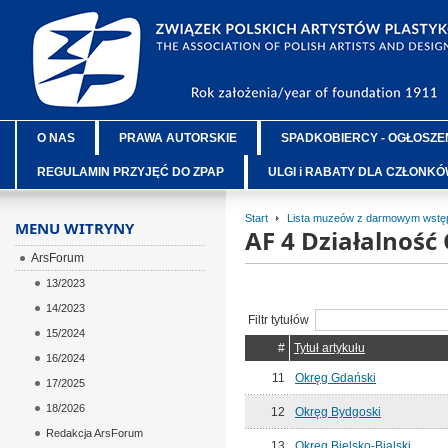
O NAS
PRAWA AUTORSKIE
SPADKOBIERCY - OGŁOSZE
REGULAMIN PRZYJĘĆ DO ZPAP
ULGI i RABATY DLA CZŁONK
Start
Lista muzeów z darmowym wstęp
MENU WITRYNY
AF 4 Działalnoś
ArsForum
13/2023
14/2023
Filtr tytułów
15/2024
#
Tytuł artykułu
16/2024
11
Okręg Gdański
17/2025
18/2026
12
Okręg Bydgoski
Redakcja ArsForum
13
Okręg Bielsko-Bialski