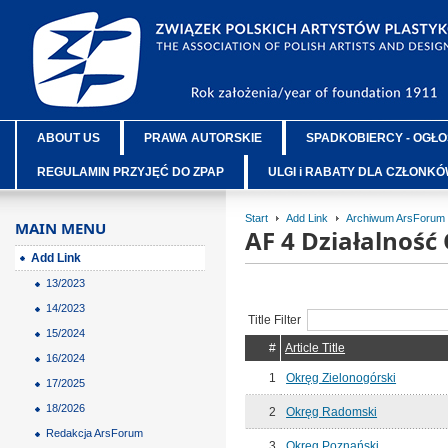
ABOUT US
PRAWA AUTORSKIE
SPADKOBIERCY - OGŁO
REGULAMIN PRZYJĘĆ DO ZPAP
ULGI i RABATY DLA CZŁONK
Start
Add Link
Archiwum ArsForum
MAIN MENU
AF 4 Działalnoś
Add Link
13/2023
14/2023
Title Filter
15/2024
#
Article Title
16/2024
1
Okręg Zielonogórski
17/2025
18/2026
2
Okręg Radomski
Redakcja ArsForum
3
Okręg Poznański