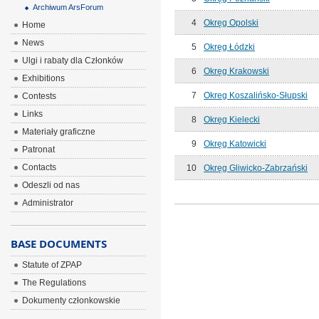
Archiwum ArsForum
4
Okręg Opolski
Home
News
5
Okręg Łódzki
Ulgi i rabaty dla Członków
6
Okręg Krakowski
Exhibitions
7
Okreg Koszalińsko-Słupski
Contests
Links
8
Okręg Kielecki
Materiały graficzne
9
Okręg Katowicki
Patronat
Contacts
10
Okręg Gliwicko-Zabrzański
Odeszli od nas
Administrator
BASE DOCUMENTS
Statute of ZPAP
The Regulations
Dokumenty członkowskie