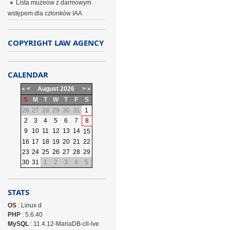
Lista muzeów z darmowym
wstępem dla członków IAA
COPYRIGHT LAW AGENCY
CALENDAR
«
<
August
2026
>
»
S
M
T
W
T
F
S
26
27
28
29
30
31
1
2
3
4
5
6
7
8
9
10
11
12
13
14
15
16
17
18
19
20
21
22
23
24
25
26
27
28
29
30
31
1
2
3
4
5
STATS
OS
: Linux d
PHP
: 5.6.40
MySQL
: 11.4.12-MariaDB-cll-lve