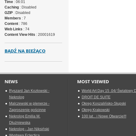
Time
: 06:01
Caching
: Disabled
GZIP
: Disabled
Members
: 7
Content
: 786
Web Links
: 74
Content View Hits
: 20001619
BĄDŹ NA BIEŻĄCO
NEWS
MOST VIEWED
Ryszard Jan Kozłowski -
World Art Day 15 .04/ Światowy D
Nekrolog
DROIT DE SUITE
Malczewski w plenerze -
Okreg Koszalińsko-Słupski
Zaproszenie gościnne
Okręg Krakowski
Nekrolog Emilia M.
100 lat... i Nowe Otwarcie!!!
Dłużniewska
Nekrolog - Jan Niksiński
Wystawa Eclectica