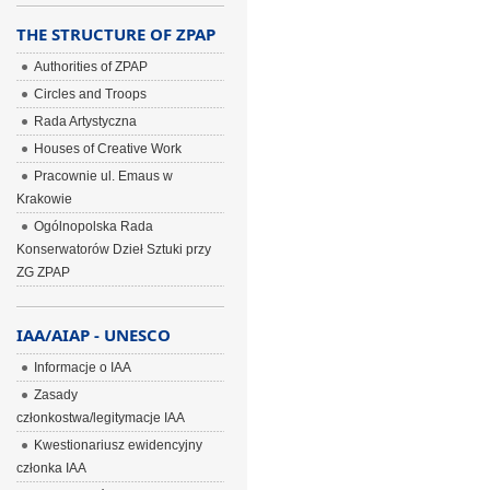
THE STRUCTURE OF ZPAP
Authorities of ZPAP
Circles and Troops
Rada Artystyczna
Houses of Creative Work
Pracownie ul. Emaus w
Krakowie
Ogólnopolska Rada
Konserwatorów Dzieł Sztuki przy
ZG ZPAP
IAA/AIAP - UNESCO
Informacje o IAA
Zasady
członkostwa/legitymacje IAA
Kwestionariusz ewidencyjny
członka IAA