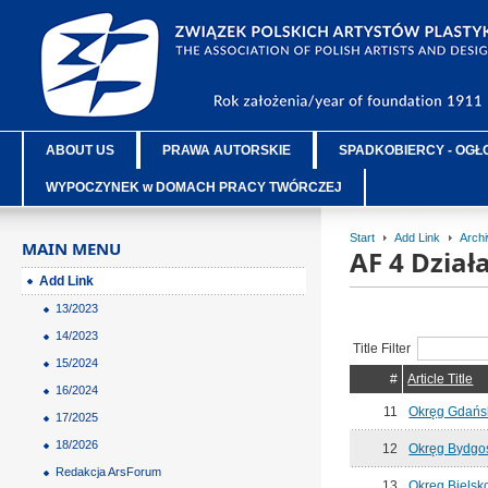
ABOUT US
PRAWA AUTORSKIE
SPADKOBIERCY - OGŁ
WYPOCZYNEK w DOMACH PRACY TWÓRCZEJ
Start
Add Link
Arch
MAIN MENU
AF 4 Dzia
Add Link
13/2023
14/2023
Title Filter
15/2024
#
Article Title
16/2024
11
Okręg Gdańs
17/2025
18/2026
12
Okręg Bydgo
Redakcja ArsForum
13
Okręg Bielsko