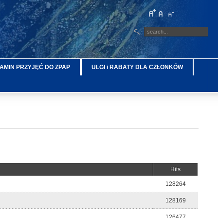
AMIN PRZYJĘĆ DO ZPAP
ULGI i RABATY DLA CZŁONKÓW
Hits
128264
128169
126477