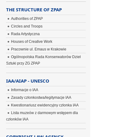
THE STRUCTURE OF ZPAP
Authorities of ZPAP
Circles and Troops
Rada Artystyczna
Houses of Creative Work
Pracownie ul. Emaus w Krakowie
Ogólnopolska Rada Konserwatorów Dzieł
Sztuki przy ZG ZPAP
IAA/AIAP - UNESCO
Informacje o IAA
Zasady członkostwa/legitymacje IAA
Kwestionariusz ewidencyjny członka IAA
Lista muzeów z darmowym wstępem dla
członków IAA
COPYRIGHT LAW AGENCY