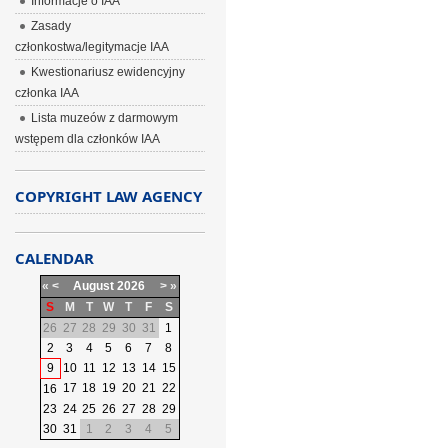
Informacje o IAA
Zasady
członkostwa/legitymacje IAA
Kwestionariusz ewidencyjny
członka IAA
Lista muzeów z darmowym
wstępem dla członków IAA
COPYRIGHT LAW AGENCY
CALENDAR
«
<
August
2026
>
»
S
M
T
W
T
F
S
26
27
28
29
30
31
1
2
3
4
5
6
7
8
9
10
11
12
13
14
15
17
18
19
20
21
22
16
23
24
25
26
27
28
29
30
31
1
2
3
4
5