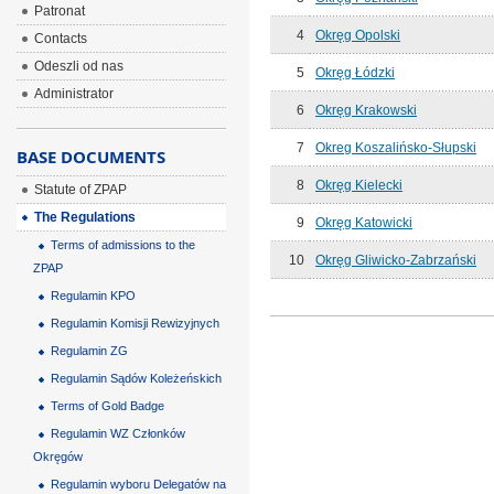
Patronat
4
Okręg Opolski
Contacts
Odeszli od nas
5
Okręg Łódzki
Administrator
6
Okręg Krakowski
7
Okreg Koszalińsko-Słupski
BASE DOCUMENTS
8
Okręg Kielecki
Statute of ZPAP
The Regulations
9
Okręg Katowicki
Terms of admissions to the
10
Okręg Gliwicko-Zabrzański
ZPAP
Regulamin KPO
Regulamin Komisji Rewizyjnych
Regulamin ZG
Regulamin Sądów Koleżeńskich
Terms of Gold Badge
Regulamin WZ Członków
Okręgów
Regulamin wyboru Delegatów na