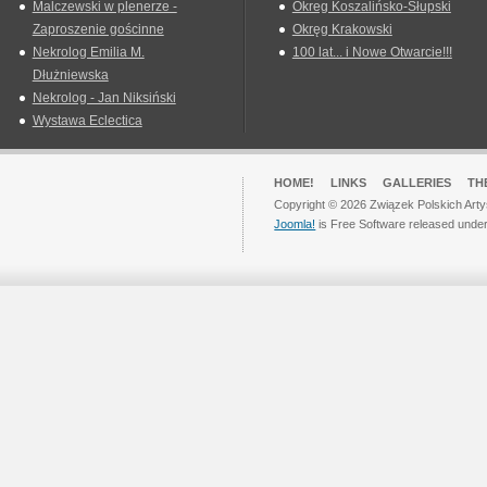
Malczewski w plenerze -
Okreg Koszalińsko-Słupski
Zaproszenie gościnne
Okręg Krakowski
Nekrolog Emilia M.
100 lat... i Nowe Otwarcie!!!
Dłużniewska
Nekrolog - Jan Niksiński
Wystawa Eclectica
HOME!
LINKS
GALLERIES
TH
Copyright © 2026 Związek Polskich Arty
Joomla!
is Free Software released unde