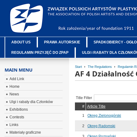
ABOUT US
PRAWA AUTORSKIE
SPADKOBIERCY - OGŁO
REGULAMIN PRZYJĘĆ DO ZPAP
ULGI i RABATY DLA CZŁONK
Start
The Regulations
Regulamin R
MAIN MENU
AF 4 Działalnoś
Add Link
Home
News
Title Filter
Ulgi i rabaty dla Członków
#
Article Title
Exhibitions
1
Okręg Zielonogórski
Contests
Links
2
Okręg Radomski
Materiały graficzne
3
Okręg Poznański