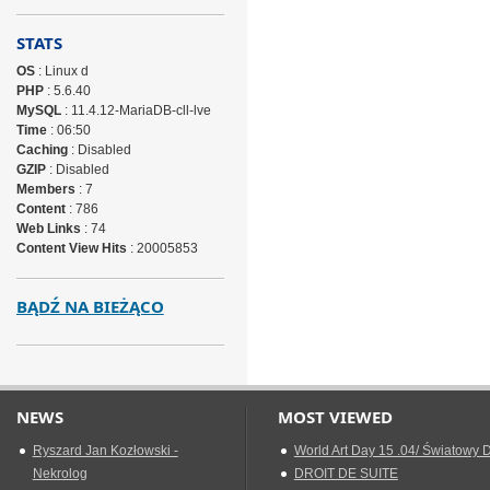
STATS
OS
: Linux d
PHP
: 5.6.40
MySQL
: 11.4.12-MariaDB-cll-lve
Time
: 06:50
Caching
: Disabled
GZIP
: Disabled
Members
: 7
Content
: 786
Web Links
: 74
Content View Hits
: 20005853
BĄDŹ NA BIEŻĄCO
NEWS
MOST VIEWED
Ryszard Jan Kozłowski -
World Art Day 15 .04/ Światowy D
Nekrolog
DROIT DE SUITE