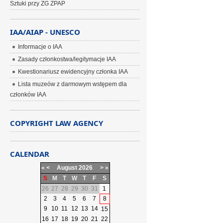
Sztuki przy ZG ZPAP
IAA/AIAP - UNESCO
Informacje o IAA
Zasady członkostwa/legitymacje IAA
Kwestionariusz ewidencyjny członka IAA
Lista muzeów z darmowym wstępem dla
członków IAA
COPYRIGHT LAW AGENCY
CALENDAR
«
<
August
2026
>
»
S
M
T
W
T
F
S
26
27
28
29
30
31
1
2
3
4
5
6
7
8
9
10
11
12
13
14
15
16
17
18
19
20
21
22