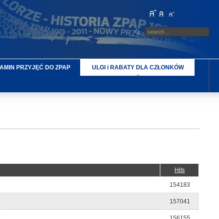
AMIN PRZYJĘĆ DO ZPAP
ULGI i RABATY DLA CZŁONKÓW
Hits
154183
157041
156155