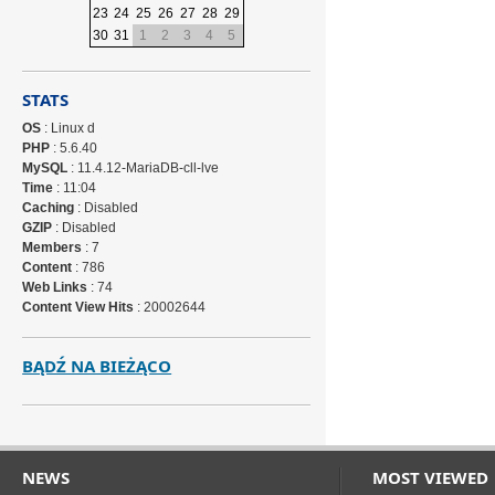
23
24
25
26
27
28
29
30
31
1
2
3
4
5
STATS
OS
: Linux d
PHP
: 5.6.40
MySQL
: 11.4.12-MariaDB-cll-lve
Time
: 11:04
Caching
: Disabled
GZIP
: Disabled
Members
: 7
Content
: 786
Web Links
: 74
Content View Hits
: 20002644
BĄDŹ NA BIEŻĄCO
NEWS
MOST VIEWED