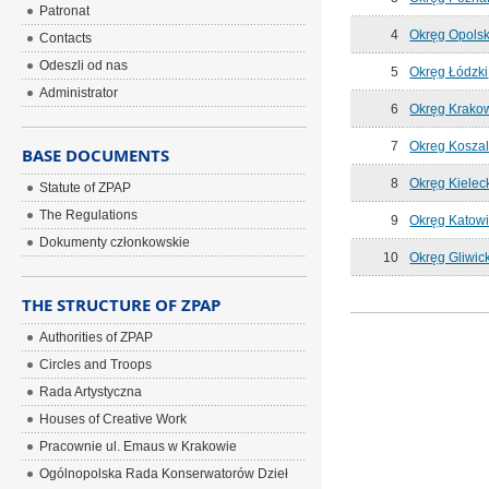
Patronat
4
Okręg Opolsk
Contacts
Odeszli od nas
5
Okręg Łódzki
Administrator
6
Okręg Krako
7
Okreg Koszal
BASE DOCUMENTS
8
Okręg Kielec
Statute of ZPAP
The Regulations
9
Okręg Katowi
Dokumenty członkowskie
10
Okręg Gliwic
THE STRUCTURE OF ZPAP
Authorities of ZPAP
Circles and Troops
Rada Artystyczna
Houses of Creative Work
Pracownie ul. Emaus w Krakowie
Ogólnopolska Rada Konserwatorów Dzieł