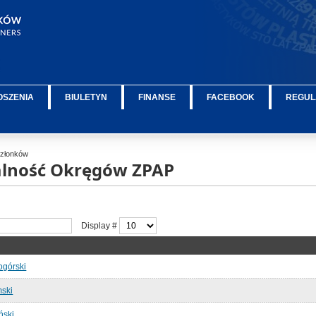
OSZENIA
BIULETYN
FINANSE
FACEBOOK
REGUL
 Członków
łalność Okręgów ZPAP
Display #
ogórski
ski
ński