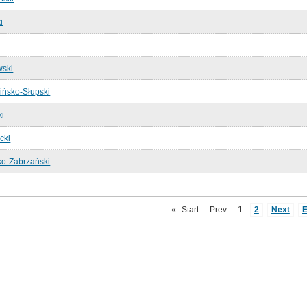
i
wski
ińsko-Słupski
ki
cki
ko-Zabrzański
«
Start
Prev
1
2
Next