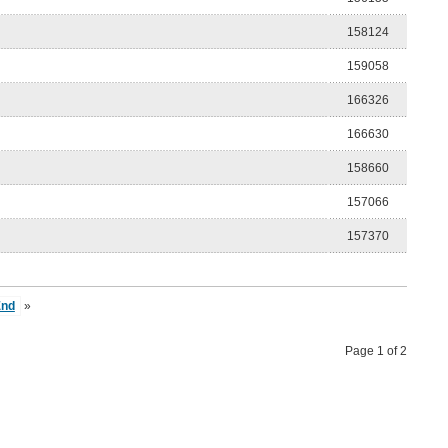
158124
159058
166326
166630
158660
157066
157370
End
»
Page 1 of 2