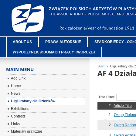
ABOUT US
PRAWA AUTORSKIE
SPADKOBIERCY - OGŁ
WYPOCZYNEK w DOMACH PRACY TWÓRCZEJ
Start
Ulgi i rabaty dla
MAIN MENU
AF 4 Dzia
Add Link
Home
News
Title Filter
Ulgi i rabaty dla Członków
#
Article Title
Exhibitions
1
Okręg Zielon
Contests
Links
2
Okręg Radom
Materiały graficzne
3
Okręg Pozna