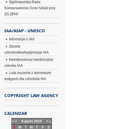
Ogólnopolska Rada
Konserwatorów Dzieł Sztuki przy
ZG ZPAP
IAA/AIAP - UNESCO
Informacje o IAA
Zasady
członkostwa/legitymacje IAA
Kwestionariusz ewidencyjny
członka IAA
Lista muzeów z darmowym
wstępem dla członków IAA
COPYRIGHT LAW AGENCY
CALENDAR
«
<
August
2026
>
»
S
M
T
W
T
F
S