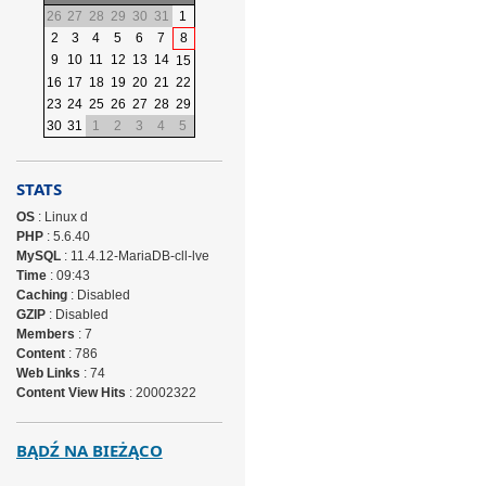
26
27
28
29
30
31
1
2
3
4
5
6
7
8
9
10
11
12
13
14
15
16
17
18
19
20
21
22
23
24
25
26
27
28
29
30
31
1
2
3
4
5
STATS
OS
: Linux d
PHP
: 5.6.40
MySQL
: 11.4.12-MariaDB-cll-lve
Time
: 09:43
Caching
: Disabled
GZIP
: Disabled
Members
: 7
Content
: 786
Web Links
: 74
Content View Hits
: 20002322
BĄDŹ NA BIEŻĄCO