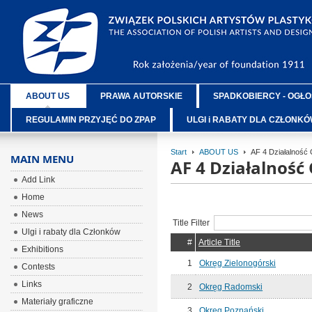
ABOUT US
PRAWA AUTORSKIE
SPADKOBIERCY - OGŁO
REGULAMIN PRZYJĘĆ DO ZPAP
ULGI i RABATY DLA CZŁONK
Start
ABOUT US
AF 4 Działalność
MAIN MENU
AF 4 Działalnoś
Add Link
Home
News
Title Filter
Ulgi i rabaty dla Członków
#
Article Title
Exhibitions
1
Okręg Zielonogórski
Contests
Links
2
Okręg Radomski
Materiały graficzne
3
Okręg Poznański