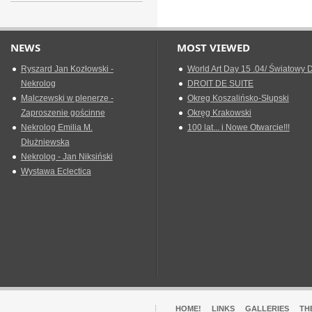
NEWS
MOST VIEWED
Ryszard Jan Kozłowski -
World Art Day 15 .04/ Światowy D
Nekrolog
DROIT DE SUITE
Malczewski w plenerze -
Okreg Koszalińsko-Słupski
Zaproszenie gościnne
Okręg Krakowski
Nekrolog Emilia M.
100 lat... i Nowe Otwarcie!!!
Dłużniewska
Nekrolog - Jan Niksiński
Wystawa Eclectica
HOME!
LINKS
GALLERIES
TH