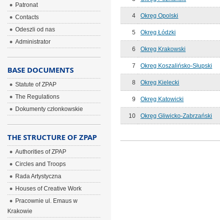
Patronat
4
Okręg Opolski
Contacts
Odeszli od nas
5
Okręg Łódzki
Administrator
6
Okręg Krakowski
7
Okreg Koszalińsko-Słupski
BASE DOCUMENTS
8
Okręg Kielecki
Statute of ZPAP
The Regulations
9
Okręg Katowicki
Dokumenty członkowskie
10
Okręg Gliwicko-Zabrzański
THE STRUCTURE OF ZPAP
Authorities of ZPAP
Circles and Troops
Rada Artystyczna
Houses of Creative Work
Pracownie ul. Emaus w
Krakowie