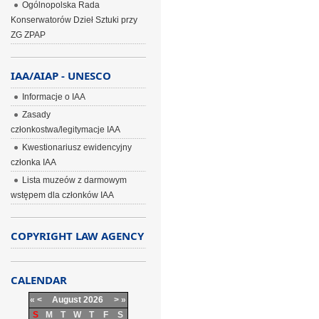
Ogólnopolska Rada
Konserwatorów Dzieł Sztuki przy
ZG ZPAP
IAA/AIAP - UNESCO
Informacje o IAA
Zasady
członkostwa/legitymacje IAA
Kwestionariusz ewidencyjny
członka IAA
Lista muzeów z darmowym
wstępem dla członków IAA
COPYRIGHT LAW AGENCY
CALENDAR
«
<
August
2026
>
»
S
M
T
W
T
F
S