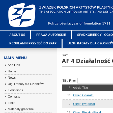
ABOUT US
PRAWA AUTORSKIE
SPADKOBIERCY - OGŁO
REGULAMIN PRZYJĘĆ DO ZPAP
ULGI i RABATY DLA CZŁONK
Start
MAIN MENU
AF 4 Działalnoś
Add Link
Home
News
Title Filter
Ulgi i rabaty dla Członków
#
Article Title
Exhibitions
11
Okręg Gdański
Contests
Links
12
Okręg Bydgoski
Materiały graficzne
13
Okręg Bielsko-Bialski