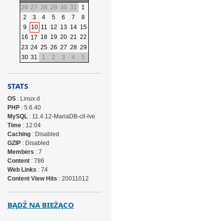
26
27
28
29
30
31
1
2
3
4
5
6
7
8
9
10
11
12
13
14
15
16
18
19
20
21
22
17
23
24
25
26
27
28
29
30
31
1
2
3
4
5
STATS
OS
: Linux d
PHP
: 5.6.40
MySQL
: 11.4.12-MariaDB-cll-lve
Time
: 12:04
Caching
: Disabled
GZIP
: Disabled
Members
: 7
Content
: 786
Web Links
: 74
Content View Hits
: 20011012
BĄDŹ NA BIEŻĄCO