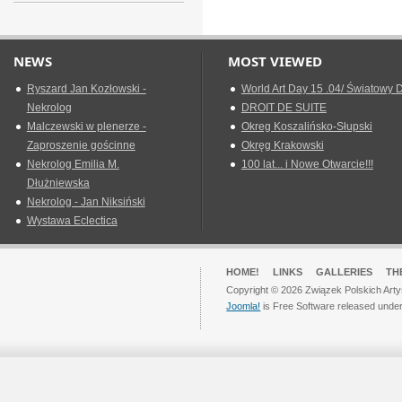
NEWS
MOST VIEWED
Ryszard Jan Kozłowski -
World Art Day 15 .04/ Światowy D
Nekrolog
DROIT DE SUITE
Malczewski w plenerze -
Okreg Koszalińsko-Słupski
Zaproszenie gościnne
Okręg Krakowski
Nekrolog Emilia M.
100 lat... i Nowe Otwarcie!!!
Dłużniewska
Nekrolog - Jan Niksiński
Wystawa Eclectica
HOME!
LINKS
GALLERIES
TH
Copyright © 2026 Związek Polskich Arty
Joomla!
is Free Software released unde