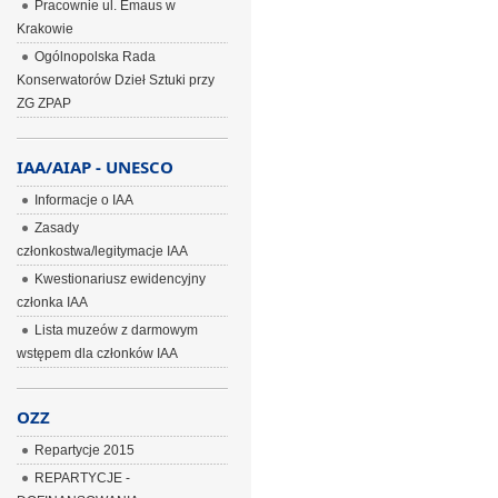
Pracownie ul. Emaus w
Krakowie
Ogólnopolska Rada
Konserwatorów Dzieł Sztuki przy
ZG ZPAP
IAA/AIAP - UNESCO
Informacje o IAA
Zasady
członkostwa/legitymacje IAA
Kwestionariusz ewidencyjny
członka IAA
Lista muzeów z darmowym
wstępem dla członków IAA
OZZ
Repartycje 2015
REPARTYCJE -