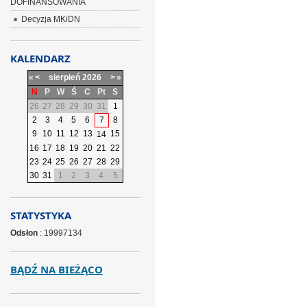
DOFINANSOWANIA
Decyzja MKiDN
KALENDARZ
«
<
sierpień
2026
>
»
N
P
W
Ś
C
Pt
S
26
27
28
29
30
31
1
2
3
4
5
6
7
8
9
10
11
12
13
15
14
16
17
18
19
20
21
22
23
24
25
26
27
28
29
30
31
1
2
3
4
5
STATYSTYKA
Odsłon
: 19997134
BĄDŹ NA BIEŻĄCO