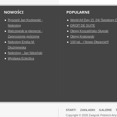
NOWOŚCI
POPULARNE
Ryszard Jan Kozłowski -
World Art Day 15 .04/ Światowy D
Nekrolog
DROIT DE SUITE
Malczewski w plenerze -
Okreg Koszalińsko-Słupski
Zaproszenie gościnne
Okręg Krakowski
Nekrolog Emilia M.
100 lat... i Nowe Otwarcie!!!
Dłużniewska
Nekrolog - Jan Niksiński
Wystawa Eclectica
START!
ZAKŁADKI
GALERIE
Copyright © 2026 Związek Polskich Art