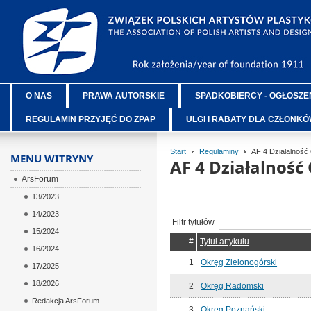
O NAS
PRAWA AUTORSKIE
SPADKOBIERCY - OGŁOSZE
REGULAMIN PRZYJĘĆ DO ZPAP
ULGI i RABATY DLA CZŁONK
Start
Regulaminy
AF 4 Działalnoś
MENU WITRYNY
AF 4 Działalnoś
ArsForum
13/2023
14/2023
Filtr tytułów
15/2024
#
Tytuł artykułu
16/2024
1
Okręg Zielonogórski
17/2025
18/2026
2
Okręg Radomski
Redakcja ArsForum
3
Okręg Poznański