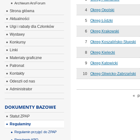
Archiwum ArsForum
4
Okręg Opolski
Strona główna
Aktualności
5
Okręg Łódzki
Ulgi i rabaty dla Członków
6
Okręg Krakowski
Wystawy
7
Okreg Koszalińsko-Słupski
Konkursy
Linki
8
Okręg Kielecki
Materiały graficzne
9
Okręg Katowicki
Patronat
Kontakty
10
Okręg Gliwicko-Zabrzański
Odeszli od nas
Administrator
«
p
DOKUMENTY BAZOWE
Statut ZPAP
Regulaminy
Regulamin przyjęć do ZPAP
Regulamin KPO