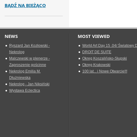
BĄDŹ NA BIEŻĄCO
NEWS
MOST VIEWED
Ryszard Jan Kozłowski -
World Art Day 15 .04/ Światowy D
Nekrolog
DROIT DE SUITE
Malczewski w plenerze -
Okreg Koszalińsko-Słupski
Zaproszenie gościnne
Okręg Krakowski
Nekrolog Emilia M.
100 lat... i Nowe Otwarcie!!!
Dłużniewska
Nekrolog - Jan Niksiński
Wystawa Eclectica