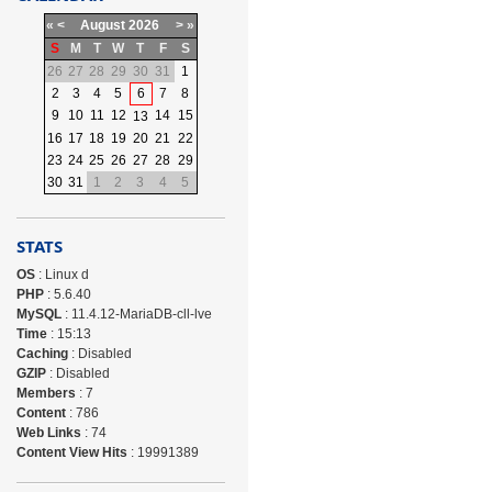
«
<
August
2026
>
»
S
M
T
W
T
F
S
26
27
28
29
30
31
1
2
3
4
5
6
7
8
9
10
11
12
14
15
13
16
17
18
19
20
21
22
23
24
25
26
27
28
29
30
31
1
2
3
4
5
STATS
OS
: Linux d
PHP
: 5.6.40
MySQL
: 11.4.12-MariaDB-cll-lve
Time
: 15:13
Caching
: Disabled
GZIP
: Disabled
Members
: 7
Content
: 786
Web Links
: 74
Content View Hits
: 19991389