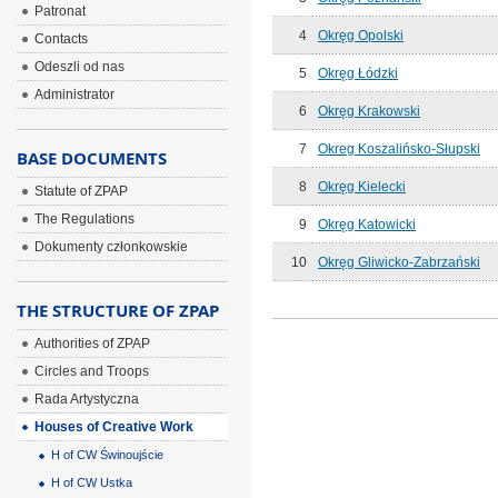
Patronat
4
Okręg Opolski
Contacts
Odeszli od nas
5
Okręg Łódzki
Administrator
6
Okręg Krakowski
7
Okreg Koszalińsko-Słupski
BASE DOCUMENTS
8
Okręg Kielecki
Statute of ZPAP
The Regulations
9
Okręg Katowicki
Dokumenty członkowskie
10
Okręg Gliwicko-Zabrzański
THE STRUCTURE OF ZPAP
Authorities of ZPAP
Circles and Troops
Rada Artystyczna
Houses of Creative Work
H of CW Świnoujście
H of CW Ustka