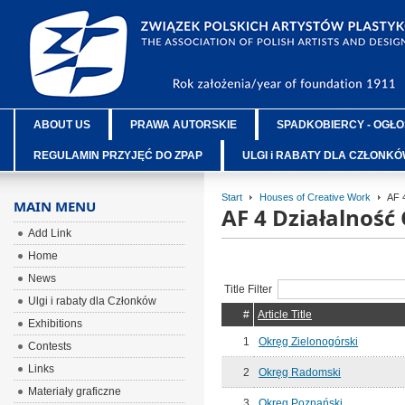
ABOUT US
PRAWA AUTORSKIE
SPADKOBIERCY - OGŁO
REGULAMIN PRZYJĘĆ DO ZPAP
ULGI i RABATY DLA CZŁONK
Start
Houses of Creative Work
AF 
MAIN MENU
AF 4 Działalnoś
Add Link
Home
News
Title Filter
Ulgi i rabaty dla Członków
#
Article Title
Exhibitions
1
Okręg Zielonogórski
Contests
Links
2
Okręg Radomski
Materiały graficzne
3
Okręg Poznański