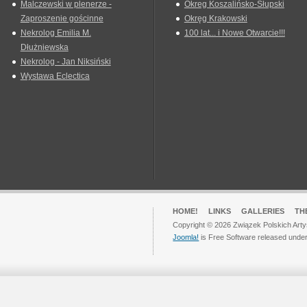
Malczewski w plenerze -
Okreg Koszalińsko-Słupski
Zaproszenie gościnne
Okręg Krakowski
Nekrolog Emilia M.
100 lat... i Nowe Otwarcie!!!
Dłużniewska
Nekrolog - Jan Niksiński
Wystawa Eclectica
HOME!
LINKS
GALLERIES
TH
Copyright © 2026 Związek Polskich Arty
Joomla!
is Free Software released unde