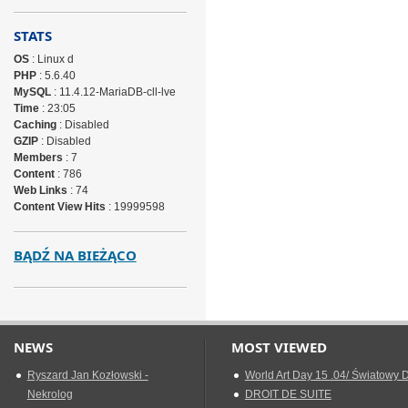
STATS
OS
: Linux d
PHP
: 5.6.40
MySQL
: 11.4.12-MariaDB-cll-lve
Time
: 23:05
Caching
: Disabled
GZIP
: Disabled
Members
: 7
Content
: 786
Web Links
: 74
Content View Hits
: 19999598
BĄDŹ NA BIEŻĄCO
NEWS
MOST VIEWED
Ryszard Jan Kozłowski -
World Art Day 15 .04/ Światowy D
Nekrolog
DROIT DE SUITE