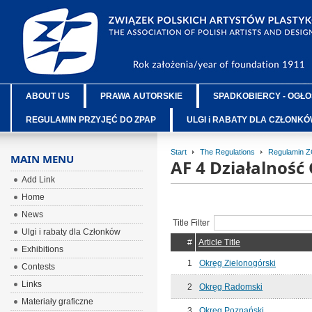
ABOUT US
PRAWA AUTORSKIE
SPADKOBIERCY - OGŁO
REGULAMIN PRZYJĘĆ DO ZPAP
ULGI i RABATY DLA CZŁONK
Start
The Regulations
Regulamin 
MAIN MENU
AF 4 Działalnoś
Add Link
Home
News
Title Filter
Ulgi i rabaty dla Członków
#
Article Title
Exhibitions
1
Okręg Zielonogórski
Contests
Links
2
Okręg Radomski
Materiały graficzne
3
Okręg Poznański