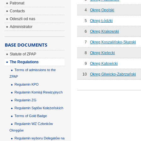
Patronat
4
Okręg Opolski
Contacts
Odeszli od nas
5
Okręg Łódzki
Administrator
6
Okręg Krakowski
7
Okreg Koszalińsko-Słupski
BASE DOCUMENTS
8
Okręg Kielecki
Statute of ZPAP
The Regulations
9
Okręg Katowicki
Terms of admissions to the
10
Okręg Gliwicko-Zabrzański
ZPAP
Regulamin KPO
Regulamin Komisji Rewizyjnych
Regulamin ZG
Regulamin Sądów Koleżeńskich
Terms of Gold Badge
Regulamin WZ Członków
Okręgów
Regulamin wyboru Delegatów na