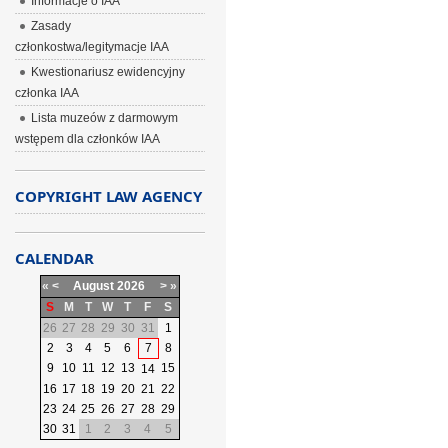
Informacje o IAA
Zasady
członkostwa/legitymacje IAA
Kwestionariusz ewidencyjny
członka IAA
Lista muzeów z darmowym
wstępem dla członków IAA
COPYRIGHT LAW AGENCY
CALENDAR
«
<
August
2026
>
»
S
M
T
W
T
F
S
26
27
28
29
30
31
1
2
3
4
5
6
7
8
9
10
11
12
13
15
14
16
17
18
19
20
21
22
23
24
25
26
27
28
29
30
31
1
2
3
4
5