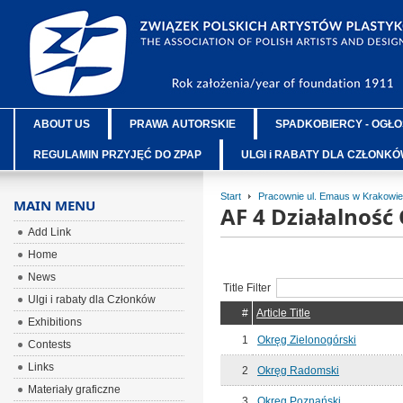
ABOUT US
PRAWA AUTORSKIE
SPADKOBIERCY - OGŁO
REGULAMIN PRZYJĘĆ DO ZPAP
ULGI i RABATY DLA CZŁONK
Start
Pracownie ul. Emaus w Krakowie
MAIN MENU
AF 4 Działalnoś
Add Link
Home
News
Title Filter
Ulgi i rabaty dla Członków
#
Article Title
Exhibitions
1
Okręg Zielonogórski
Contests
Links
2
Okręg Radomski
Materiały graficzne
3
Okręg Poznański