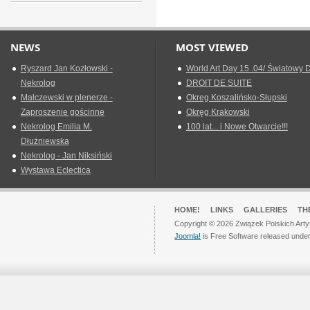
NEWS
MOST VIEWED
Ryszard Jan Kozłowski -
World Art Day 15 .04/ Światowy D
Nekrolog
DROIT DE SUITE
Malczewski w plenerze -
Okreg Koszalińsko-Słupski
Zaproszenie gościnne
Okręg Krakowski
Nekrolog Emilia M.
100 lat... i Nowe Otwarcie!!!
Dłużniewska
Nekrolog - Jan Niksiński
Wystawa Eclectica
HOME!
LINKS
GALLERIES
TH
Copyright © 2026 Związek Polskich Arty
Joomla!
is Free Software released unde