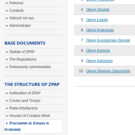
Patronat
4
Okręg Opolski
Contacts
Odeszli od nas
5
Okręg Łódzki
Administrator
6
Okręg Krakowski
7
Okreg Koszalińsko-Słupski
BASE DOCUMENTS
8
Okręg Kielecki
Statute of ZPAP
The Regulations
9
Okręg Katowicki
Dokumenty członkowskie
10
Okręg Gliwicko-Zabrzański
THE STRUCTURE OF ZPAP
Authorities of ZPAP
Circles and Troops
Rada Artystyczna
Houses of Creative Work
Pracownie ul. Emaus w
Krakowie