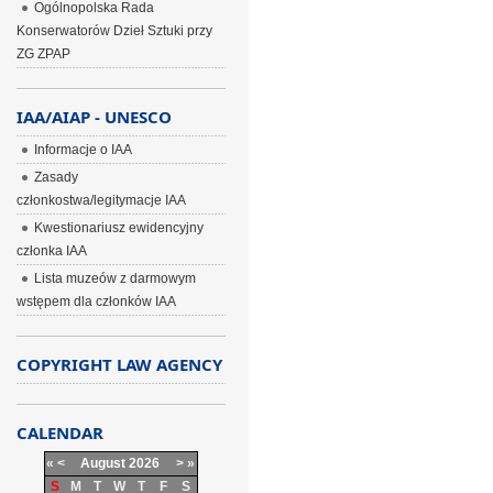
Ogólnopolska Rada
Konserwatorów Dzieł Sztuki przy
ZG ZPAP
IAA/AIAP - UNESCO
Informacje o IAA
Zasady
członkostwa/legitymacje IAA
Kwestionariusz ewidencyjny
członka IAA
Lista muzeów z darmowym
wstępem dla członków IAA
COPYRIGHT LAW AGENCY
CALENDAR
«
<
August
2026
>
»
S
M
T
W
T
F
S