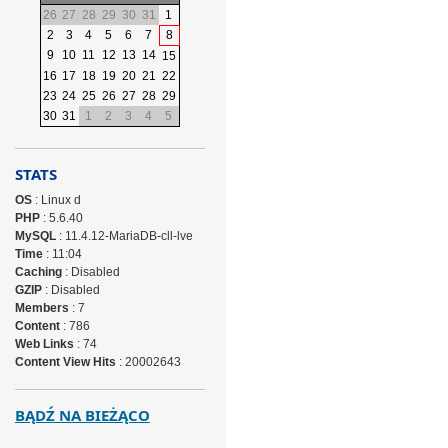
26
27
28
29
30
31
1
2
3
4
5
6
7
8
9
10
11
12
13
14
15
16
17
18
19
20
21
22
23
24
25
26
27
28
29
30
31
1
2
3
4
5
STATS
OS
: Linux d
PHP
: 5.6.40
MySQL
: 11.4.12-MariaDB-cll-lve
Time
: 11:04
Caching
: Disabled
GZIP
: Disabled
Members
: 7
Content
: 786
Web Links
: 74
Content View Hits
: 20002643
BĄDŹ NA BIEŻĄCO