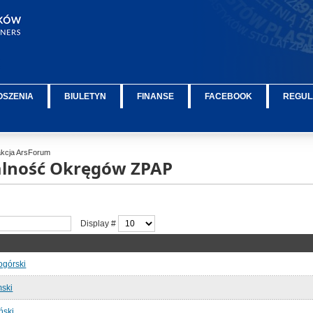
OSZENIA
BIULETYN
FINANSE
FACEBOOK
REGUL
kcja ArsForum
łalność Okręgów ZPAP
Display #
ogórski
ski
ński