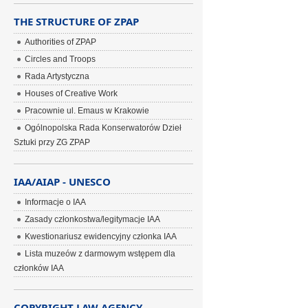
THE STRUCTURE OF ZPAP
Authorities of ZPAP
Circles and Troops
Rada Artystyczna
Houses of Creative Work
Pracownie ul. Emaus w Krakowie
Ogólnopolska Rada Konserwatorów Dzieł
Sztuki przy ZG ZPAP
IAA/AIAP - UNESCO
Informacje o IAA
Zasady członkostwa/legitymacje IAA
Kwestionariusz ewidencyjny członka IAA
Lista muzeów z darmowym wstępem dla
członków IAA
COPYRIGHT LAW AGENCY