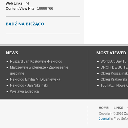
Web Links
: 74
Content View Hits
: 19999766
BĄDŹ NA BIEŻĄCO
NEWS
MOST VIEWED
Ryszard Jan Kozłowski -Nekrolog
World Art Day 15 
Malczewski w plenerze - Zaproszenie
DROIT DE SUITE
gościnne
Okreg Koszalińsk
Nekrolog Emilia M. Dłużniewska
Okręg Krakowski
Nekrolog - Jan Niksiński
100 lat... i Nowe 
Wystawa Eclectica
HOME!
LINKS
Copyright © 2026 Zwi
Joomla!
is Free Soft