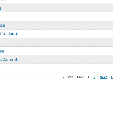
i
wski
ińsko-Słupski
ki
cki
ko-Zabrzański
«
Start
Prev
1
2
Next