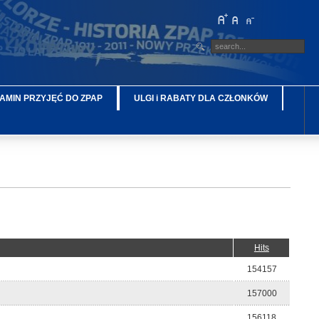
AMIN PRZYJĘĆ DO ZPAP
ULGI i RABATY DLA CZŁONKÓW
Hits
154157
157000
156118