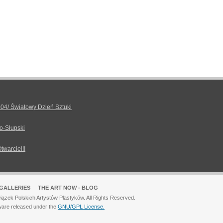
.04/ Światowy Dzień Sztuki
o-Słupski
Otwarcie!!!
GALLERIES
THE ART NOW - BLOG
ązek Polskich Artystów Plastyków. All Rights Reserved.
ware released under the
GNU/GPL License.