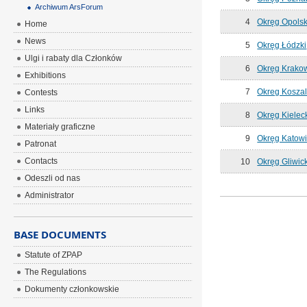
Archiwum ArsForum
4
Okręg Opolsk
Home
News
5
Okręg Łódzki
Ulgi i rabaty dla Członków
6
Okręg Krako
Exhibitions
7
Okreg Koszal
Contests
Links
8
Okręg Kielec
Materiały graficzne
9
Okręg Katowi
Patronat
Contacts
10
Okręg Gliwic
Odeszli od nas
Administrator
BASE DOCUMENTS
Statute of ZPAP
The Regulations
Dokumenty członkowskie