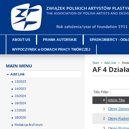
ABOUT US
PRAWA AUTORSKIE
SPADKOBIERCY - OGŁ
WYPOCZYNEK w DOMACH PRACY TWÓRCZEJ
Start
Add Link
Reda
MAIN MENU
AF 4 Dzia
Add Link
13/2023
14/2023
Title Filter
15/2024
#
Article Title
16/2024
1
Okręg Zielon
17/2025
18/2026
2
Okręg Radom
Redakcja ArsForum
3
Okręg Pozna