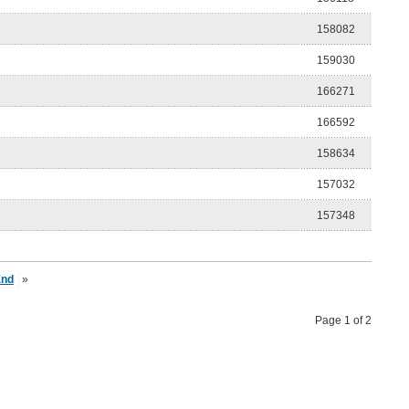
158082
159030
166271
166592
158634
157032
157348
End
»
Page 1 of 2