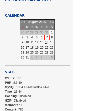
CALENDAR
«
<
August
2026
>
»
S
M
T
W
T
F
S
26
27
28
29
30
31
1
2
3
4
5
6
7
8
9
10
11
12
13
15
14
16
17
18
19
20
21
22
23
24
25
26
27
28
29
30
31
1
2
3
4
5
STATS
OS
: Linux d
PHP
: 5.6.40
MySQL
: 11.4.12-MariaDB-cll-lve
Time
: 23:44
Caching
: Disabled
GZIP
: Disabled
Members
: 7
Content
: 786