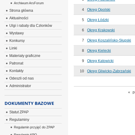
Archiwum ArsForum
4
Okręg Opolski
Strona główna
Aktualności
5
Okręg Łódzki
Ulgi i rabaty dla Członków
6
Okręg Krakowski
Wystawy
7
Okreg Koszalińsko-Słupski
Konkursy
Linki
8
Okręg Kielecki
Materiały graficzne
9
Okręg Katowicki
Patronat
Kontakty
10
Okręg Gliwicko-Zabrzański
Odeszli od nas
Administrator
«
p
DOKUMENTY BAZOWE
Statut ZPAP
Regulaminy
Regulamin przyjęć do ZPAP
Regulamin KPO