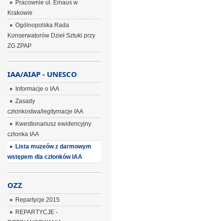
Pracownie ul. Emaus w
Krakowie
Ogólnopolska Rada
Konserwatorów Dzieł Sztuki przy
ZG ZPAP
IAA/AIAP - UNESCO
Informacje o IAA
Zasady
członkostwa/legitymacje IAA
Kwestionariusz ewidencyjny
członka IAA
Lista muzeów z darmowym
wstępem dla członków IAA
OZZ
Repartycje 2015
REPARTYCJE -