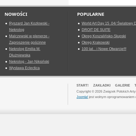
NOWOŚCI
POPULARNE
Ryszard Jan Kozłowski -
World Art Day 15 .04/ Światowy D
Nekrolog
DROIT DE SUITE
Malczewski w plenerze -
Okreg Koszalińsko-Słupski
Zaproszenie gościnne
Okręg Krakowski
Nekrolog Emilia M.
100 lat... i Nowe Otwarcie!!!
Dłużniewska
Nekrolog - Jan Niksiński
Wystawa Eclectica
START!
ZAKŁADKI
GALERIE
Copyright © 2026 Związek Polskich Art
Joomla!
jest wolnym oprogramowaniem 