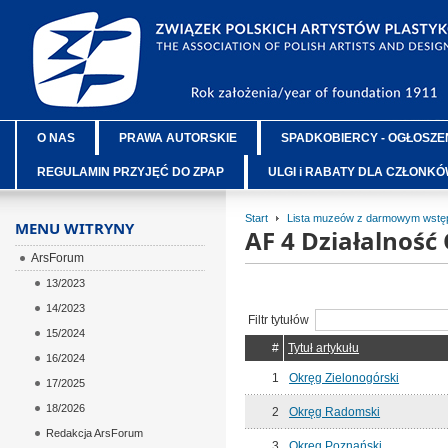
O NAS
PRAWA AUTORSKIE
SPADKOBIERCY - OGŁOSZE
REGULAMIN PRZYJĘĆ DO ZPAP
ULGI i RABATY DLA CZŁONK
Start
Lista muzeów z darmowym wstęp
MENU WITRYNY
AF 4 Działalnoś
ArsForum
13/2023
14/2023
Filtr tytułów
15/2024
#
Tytuł artykułu
16/2024
1
Okręg Zielonogórski
17/2025
18/2026
2
Okręg Radomski
Redakcja ArsForum
3
Okręg Poznański