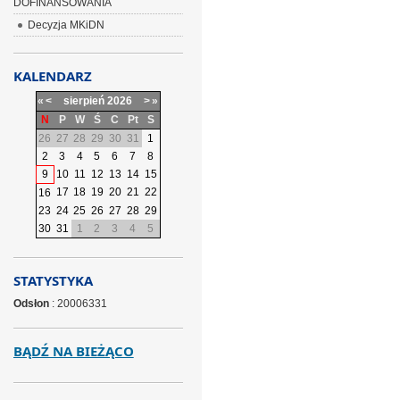
DOFINANSOWANIA
Decyzja MKiDN
KALENDARZ
«
<
sierpień
2026
>
»
N
P
W
Ś
C
Pt
S
26
27
28
29
30
31
1
2
3
4
5
6
7
8
9
10
11
12
13
14
15
17
18
19
20
21
22
16
23
24
25
26
27
28
29
30
31
1
2
3
4
5
STATYSTYKA
Odsłon
: 20006331
BĄDŹ NA BIEŻĄCO