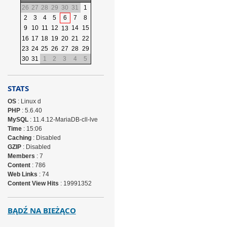
26
27
28
29
30
31
1
2
3
4
5
6
7
8
9
10
11
12
14
15
13
16
17
18
19
20
21
22
23
24
25
26
27
28
29
30
31
1
2
3
4
5
STATS
OS
: Linux d
PHP
: 5.6.40
MySQL
: 11.4.12-MariaDB-cll-lve
Time
: 15:06
Caching
: Disabled
GZIP
: Disabled
Members
: 7
Content
: 786
Web Links
: 74
Content View Hits
: 19991352
BĄDŹ NA BIEŻĄCO