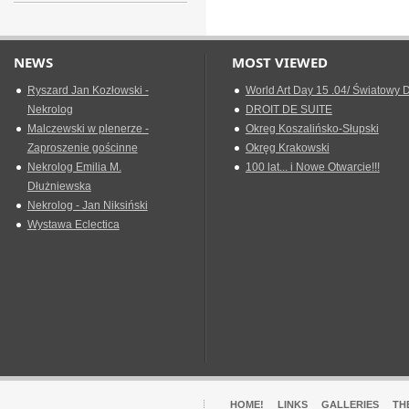
NEWS
MOST VIEWED
Ryszard Jan Kozłowski -
World Art Day 15 .04/ Światowy D
Nekrolog
DROIT DE SUITE
Malczewski w plenerze -
Okreg Koszalińsko-Słupski
Zaproszenie gościnne
Okręg Krakowski
Nekrolog Emilia M.
100 lat... i Nowe Otwarcie!!!
Dłużniewska
Nekrolog - Jan Niksiński
Wystawa Eclectica
HOME!
LINKS
GALLERIES
TH