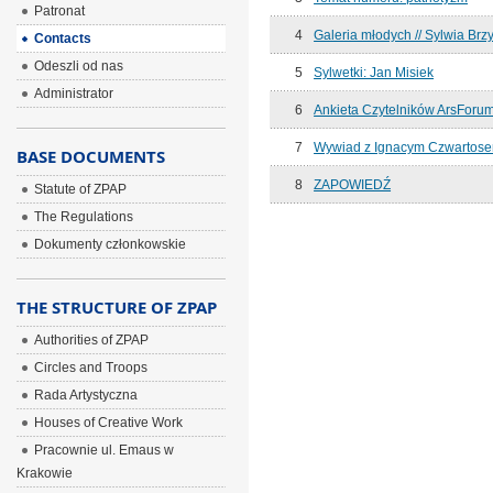
Patronat
4
Galeria młodych // Sylwia Brz
Contacts
Odeszli od nas
5
Sylwetki: Jan Misiek
Administrator
6
Ankieta Czytelników ArsForu
7
Wywiad z Ignacym Czwartos
BASE DOCUMENTS
8
ZAPOWIEDŹ
Statute of ZPAP
The Regulations
Dokumenty członkowskie
THE STRUCTURE OF ZPAP
Authorities of ZPAP
Circles and Troops
Rada Artystyczna
Houses of Creative Work
Pracownie ul. Emaus w
Krakowie