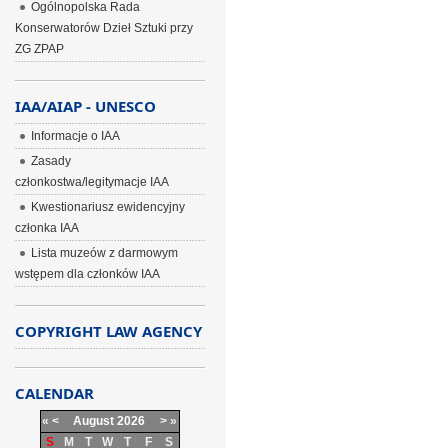
Ogólnopolska Rada
Konserwatorów Dzieł Sztuki przy
ZG ZPAP
IAA/AIAP - UNESCO
Informacje o IAA
Zasady
członkostwa/legitymacje IAA
Kwestionariusz ewidencyjny
członka IAA
Lista muzeów z darmowym
wstępem dla członków IAA
COPYRIGHT LAW AGENCY
CALENDAR
«
<
August
2026
>
»
S
M
T
W
T
F
S