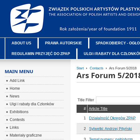
ABOUT US
PRAWA AUTORSKIE
SPADKOBIERCY - OGŁO
REGULAMIN PRZYJĘĆ DO ZPAP
ULGI i RABATY DLA CZŁONK
Start
Contacts
Ars Forum 5/2018
MAIN MENU
Ars Forum 5/201
Add Link
Home
News
Title Filter
Ulgi i rabaty dla Członków
#
Article Title
Exhibitions
1
Działalność Okręgów ZPAP
Contests
Links
2
Sylwetki: Andrzej Pityński
Materiały graficzne
3
Temat numeru: patriotyzm