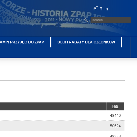
AMIN PRZYJĘĆ DO ZPAP
ULGI i RABATY DLA CZŁONKÓW
Hits
48440
50624
49338