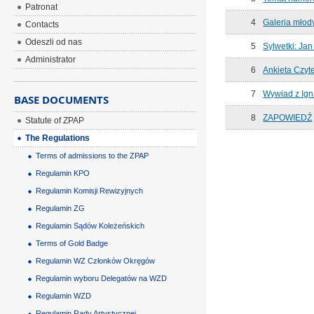
Patronat
4
Galeria młody
Contacts
Odeszli od nas
5
Sylwetki: Jan
Administrator
6
Ankieta Czyt
7
Wywiad z Ig
BASE DOCUMENTS
8
ZAPOWIEDŹ
Statute of ZPAP
The Regulations
Terms of admissions to the ZPAP
Regulamin KPO
Regulamin Komisji Rewizyjnych
Regulamin ZG
Regulamin Sądów Koleżeńskich
Terms of Gold Badge
Regulamin WZ Członków Okręgów
Regulamin wyboru Delegatów na WZD
Regulamin WZD
Regulamin Rady Artystycznej