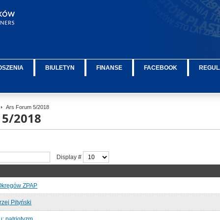
OSZENIA
BIULETYN
FINANSE
FACEBOOK
REGUL
Ars Forum 5/2018
 5/2018
Display #
 Okręgów ZPAP
rzej Pityński
: patriotyzm