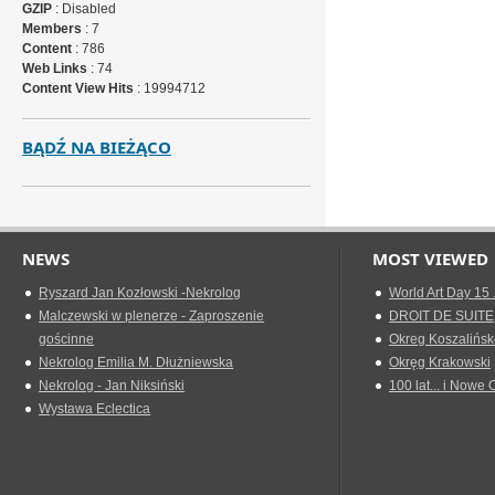
GZIP
: Disabled
Members
: 7
Content
: 786
Web Links
: 74
Content View Hits
: 19994712
BĄDŹ NA BIEŻĄCO
NEWS
MOST VIEWED
Ryszard Jan Kozłowski -Nekrolog
World Art Day 15 
Malczewski w plenerze - Zaproszenie
DROIT DE SUITE
gościnne
Okreg Koszalińsk
Nekrolog Emilia M. Dłużniewska
Okręg Krakowski
Nekrolog - Jan Niksiński
100 lat... i Nowe 
Wystawa Eclectica