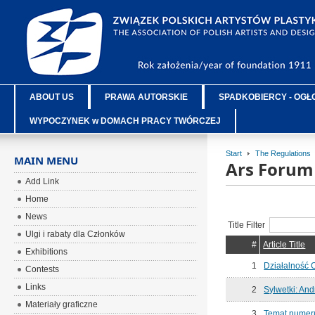
ABOUT US
PRAWA AUTORSKIE
SPADKOBIERCY - OGŁ
WYPOCZYNEK w DOMACH PRACY TWÓRCZEJ
Start
The Regulations
MAIN MENU
Ars Forum
Add Link
Home
News
Title Filter
Ulgi i rabaty dla Członków
#
Article Title
Exhibitions
1
Działalność
Contests
Links
2
Sylwetki: And
Materiały graficzne
3
Temat numeru