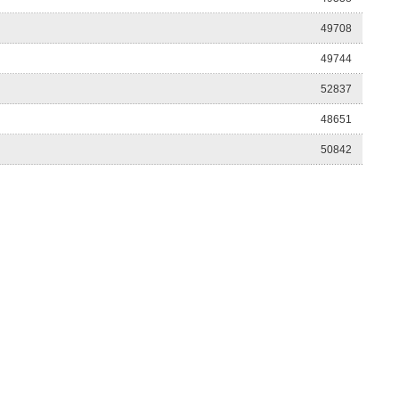
49708
49744
52837
48651
50842