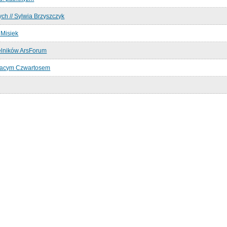
ch // Sylwia Brzyszczyk
 Misiek
elników ArsForum
nacym Czwartosem