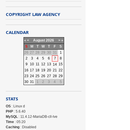
COPYRIGHT LAW AGENCY
CALENDAR
«
<
August
2026
>
»
S
M
T
W
T
F
S
26
27
28
29
30
31
1
2
3
4
5
6
7
8
9
10
11
12
13
15
14
16
17
18
19
20
21
22
23
24
25
26
27
28
29
30
31
1
2
3
4
5
STATS
OS
: Linux d
PHP
: 5.6.40
MySQL
: 11.4.12-MariaDB-cll-lve
Time
: 05:20
Caching
: Disabled