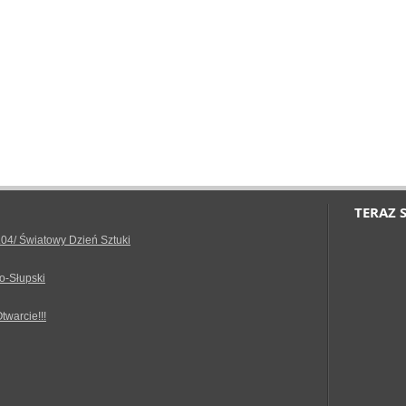
TERAZ 
.04/ Światowy Dzień Sztuki
o-Słupski
Otwarcie!!!