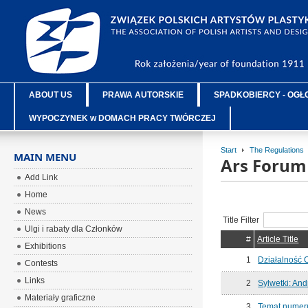
ABOUT US
PRAWA AUTORSKIE
SPADKOBIERCY - OGŁ
WYPOCZYNEK w DOMACH PRACY TWÓRCZEJ
Start
The Regulations
MAIN MENU
Ars Forum
Add Link
Home
News
Title Filter
Ulgi i rabaty dla Członków
#
Article Title
Exhibitions
1
Działalność
Contests
Links
2
Sylwetki: And
Materiały graficzne
3
Temat numeru