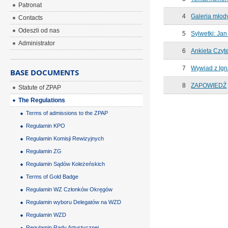
Patronat
4
Galeria młody
Contacts
Odeszli od nas
5
Sylwetki: Jan
Administrator
6
Ankieta Czyt
7
Wywiad z Ig
BASE DOCUMENTS
8
ZAPOWIEDŹ
Statute of ZPAP
The Regulations
Terms of admissions to the ZPAP
Regulamin KPO
Regulamin Komisji Rewizyjnych
Regulamin ZG
Regulamin Sądów Koleżeńskich
Terms of Gold Badge
Regulamin WZ Członków Okręgów
Regulamin wyboru Delegatów na WZD
Regulamin WZD
Regulamin Rady Artystycznej