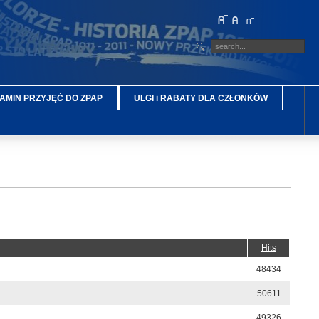
AMIN PRZYJĘĆ DO ZPAP
ULGI i RABATY DLA CZŁONKÓW
Hits
48434
50611
49326