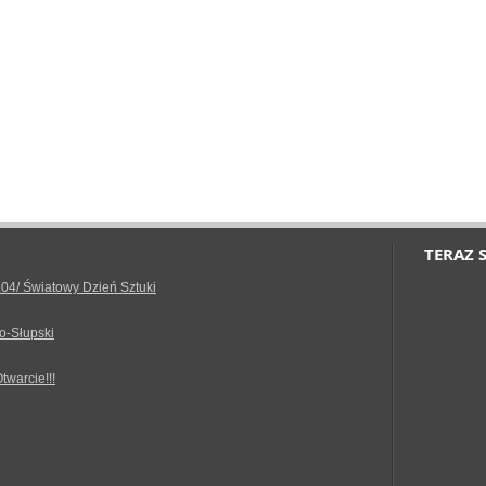
TERAZ 
.04/ Światowy Dzień Sztuki
o-Słupski
Otwarcie!!!