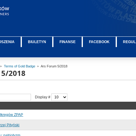
OSZENIA
BIULETYN
FINANSE
FACEBOOK
REGUL
Terms of Gold Badge
Ars Forum 5/2018
 5/2018
Display #
 Okręgów ZPAP
rzej Pityński
: patriotyzm