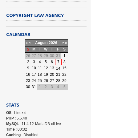
COPYRIGHT LAW AGENCY
CALENDAR
«
<
August
2026
>
»
S
M
T
W
T
F
S
26
27
28
29
30
31
1
2
3
4
5
6
7
8
9
10
11
12
13
15
14
16
17
18
19
20
21
22
23
24
25
26
27
28
29
30
31
1
2
3
4
5
STATS
OS
: Linux d
PHP
: 5.6.40
MySQL
: 11.4.12-MariaDB-cll-lve
Time
: 00:32
Caching
: Disabled