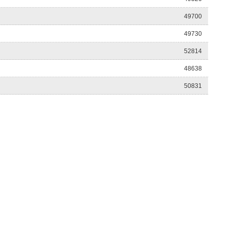
49700
49730
52814
48638
50831