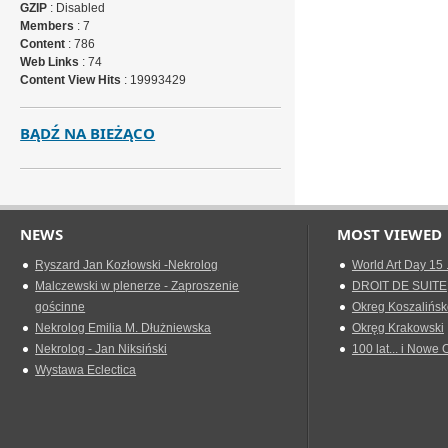
GZIP
: Disabled
Members
: 7
Content
: 786
Web Links
: 74
Content View Hits
: 19993429
BĄDŹ NA BIEŻĄCO
NEWS
MOST VIEWED
Ryszard Jan Kozłowski -Nekrolog
World Art Day 15 
Malczewski w plenerze - Zaproszenie
DROIT DE SUITE
gościnne
Okreg Koszalińsk
Nekrolog Emilia M. Dłużniewska
Okręg Krakowski
Nekrolog - Jan Niksiński
100 lat... i Nowe 
Wystawa Eclectica