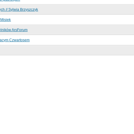
ch // Sylwia Brzyszczyk
 Misiek
elników ArsForum
nacym Czwartosem