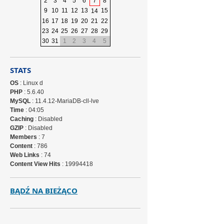
2
3
4
5
6
7
8
9
10
11
12
13
15
14
16
17
18
19
20
21
22
23
24
25
26
27
28
29
30
31
1
2
3
4
5
STATS
OS
: Linux d
PHP
: 5.6.40
MySQL
: 11.4.12-MariaDB-cll-lve
Time
: 04:05
Caching
: Disabled
GZIP
: Disabled
Members
: 7
Content
: 786
Web Links
: 74
Content View Hits
: 19994418
BĄDŹ NA BIEŻĄCO