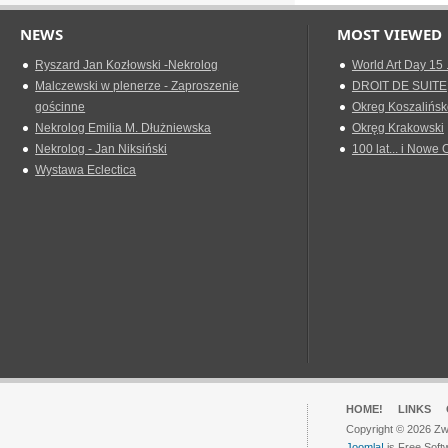
NEWS
MOST VIEWED
Ryszard Jan Kozłowski -Nekrolog
World Art Day 15 
Malczewski w plenerze - Zaproszenie
DROIT DE SUITE
gościnne
Okreg Koszalińsk
Nekrolog Emilia M. Dłużniewska
Okręg Krakowski
Nekrolog - Jan Niksiński
100 lat... i Nowe 
Wystawa Eclectica
HOME!
LINKS
Copyright © 2026 Zwi
Joomla!
is Free Soft