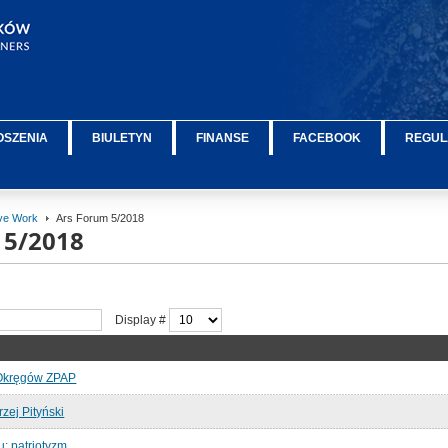
OSZENIA
BIULETYN
FINANSE
FACEBOOK
REGUL
ive Work
Ars Forum 5/2018
 5/2018
Display #
 Okręgów ZPAP
rzej Pityński
: patriotyzm