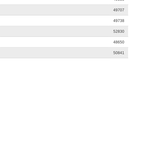
49707
49738
52830
48650
50841