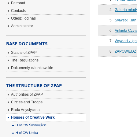
Patronat
4
Galeria młody
Contacts
Odeszli od nas
5
Sylwetki: Jan
Administrator
6
Ankieta Czyt
7
Wywiad z Ig
BASE DOCUMENTS
8
ZAPOWIEDŹ
Statute of ZPAP
The Regulations
Dokumenty członkowskie
THE STRUCTURE OF ZPAP
Authorities of ZPAP
Circles and Troops
Rada Artystyczna
Houses of Creative Work
H of CW Świnoujście
H of CW Ustka