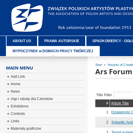
ABOUT US
PRAWA AUTORSKIE
SPADKOBIERCY - OGŁ
WYPOCZYNEK w DOMACH PRACY TWÓRCZEJ
Start
Houses of Creat
MAIN MENU
Ars Forum
Add Link
Home
News
Title Filter
Ulgi i rabaty dla Członków
#
Article Title
Exhibitions
1
Działalność
Contests
Links
2
Sylwetki: And
Materiały graficzne
3
Temat numeru