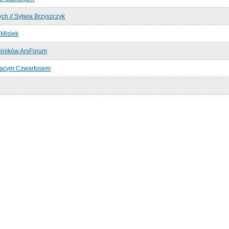
ch // Sylwia Brzyszczyk
 Misiek
elników ArsForum
nacym Czwartosem