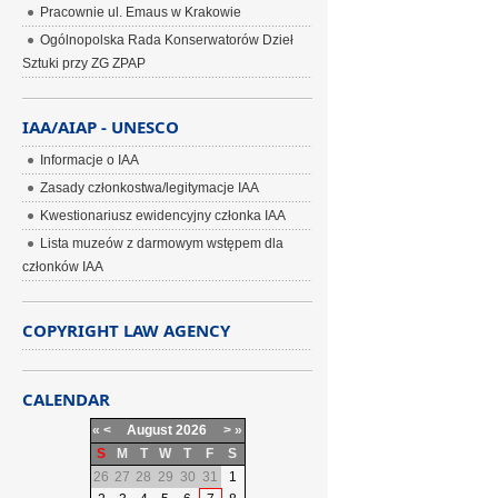
Pracownie ul. Emaus w Krakowie
Ogólnopolska Rada Konserwatorów Dzieł
Sztuki przy ZG ZPAP
IAA/AIAP - UNESCO
Informacje o IAA
Zasady członkostwa/legitymacje IAA
Kwestionariusz ewidencyjny członka IAA
Lista muzeów z darmowym wstępem dla
członków IAA
COPYRIGHT LAW AGENCY
CALENDAR
«
<
August
2026
>
»
S
M
T
W
T
F
S
26
27
28
29
30
31
1