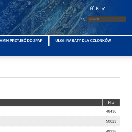
AMIN PRZYJĘĆ DO ZPAP
ULGI i RABATY DLA CZŁONKÓW
Hits
48436
50623
49338