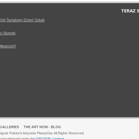
TERAZ 
.04/ Światowy Dzień Sztuki
o-Słupski
Otwarcie!!!
GALLERIES
THE ART NOW - BLOG
ązek Polskich Artystów Plastyków. All Rights Reserved.
ware released under the
GNU/GPL License.