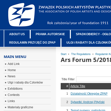
ABOUT US
PRAWA AUTORSKIE
SPADKOBIERCY - OGŁO
REGULAMIN PRZYJĘĆ DO ZPAP
ULGI i RABATY DLA CZŁONK
Start
The Regulations
Regulamin K
MAIN MENU
Ars Forum 5/201
Add Link
Home
News
Title Filter
Ulgi i rabaty dla Członków
#
Article Title
Exhibitions
1
Działalność Okręgów ZPAP
Contests
Links
2
Sylwetki: Andrzej Pityński
Materiały graficzne
3
Temat numeru: patriotyzm