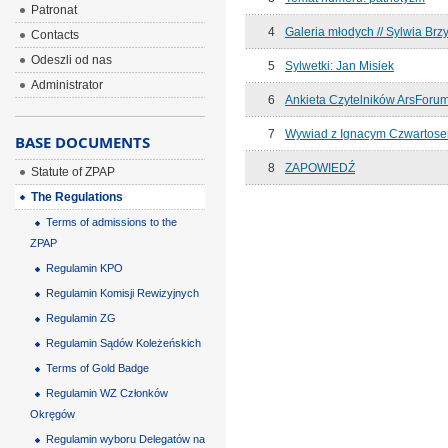
Patronat
4
Galeria młodych // Sylwia Brz
Contacts
Odeszli od nas
5
Sylwetki: Jan Misiek
Administrator
6
Ankieta Czytelników ArsForu
7
Wywiad z Ignacym Czwartos
BASE DOCUMENTS
8
ZAPOWIEDŹ
Statute of ZPAP
The Regulations
Terms of admissions to the
ZPAP
Regulamin KPO
Regulamin Komisji Rewizyjnych
Regulamin ZG
Regulamin Sądów Koleżeńskich
Terms of Gold Badge
Regulamin WZ Członków
Okręgów
Regulamin wyboru Delegatów na