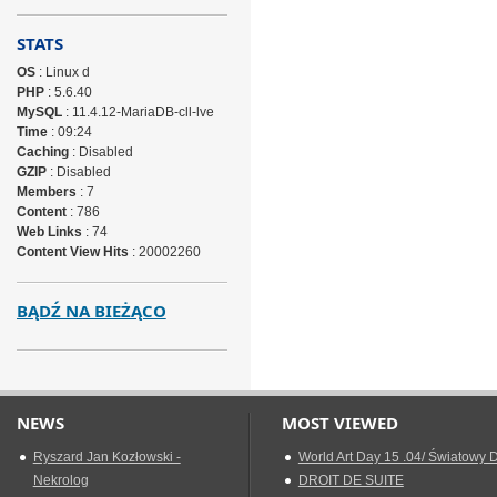
STATS
OS
: Linux d
PHP
: 5.6.40
MySQL
: 11.4.12-MariaDB-cll-lve
Time
: 09:24
Caching
: Disabled
GZIP
: Disabled
Members
: 7
Content
: 786
Web Links
: 74
Content View Hits
: 20002260
BĄDŹ NA BIEŻĄCO
NEWS
MOST VIEWED
Ryszard Jan Kozłowski -
World Art Day 15 .04/ Światowy D
Nekrolog
DROIT DE SUITE