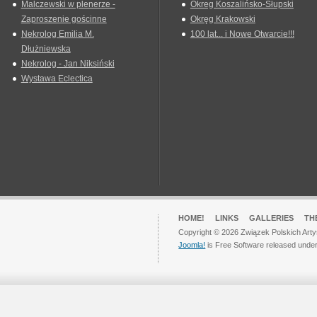
Malczewski w plenerze -
Okreg Koszalińsko-Słupski
Zaproszenie gościnne
Okręg Krakowski
Nekrolog Emilia M.
100 lat... i Nowe Otwarcie!!!
Dłużniewska
Nekrolog - Jan Niksiński
Wystawa Eclectica
HOME!
LINKS
GALLERIES
TH
Copyright © 2026 Związek Polskich Arty
Joomla!
is Free Software released unde