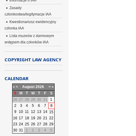
Informacje o IAA
Zasady
członkostwa/legitymacje IAA
Kwestionariusz ewidencyjny
członka IAA
Lista muzeów z darmowym
wstępem dla członków IAA
COPYRIGHT LAW AGENCY
CALENDAR
«
<
August
2026
>
»
S
M
T
W
T
F
S
26
27
28
29
30
31
1
2
3
4
5
6
7
8
9
10
11
12
13
14
15
16
17
18
19
20
21
22
23
24
25
26
27
28
29
30
31
1
2
3
4
5