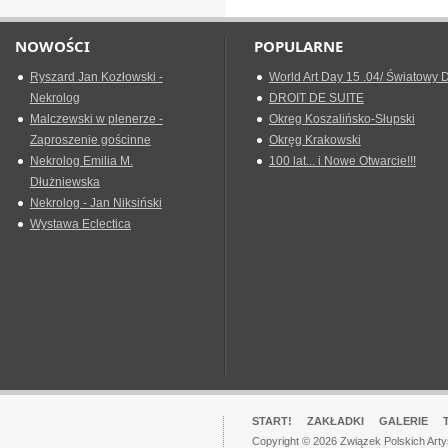
NOWOŚCI
POPULARNE
Ryszard Jan Kozłowski -
World Art Day 15 .04/ Światowy D
Nekrolog
DROIT DE SUITE
Malczewski w plenerze -
Okreg Koszalińsko-Słupski
Zaproszenie gościnne
Okręg Krakowski
Nekrolog Emilia M.
100 lat... i Nowe Otwarcie!!!
Dłużniewska
Nekrolog - Jan Niksiński
Wystawa Eclectica
START!
ZAKŁADKI
GALERIE
Copyright © 2026 Związek Polskich Art