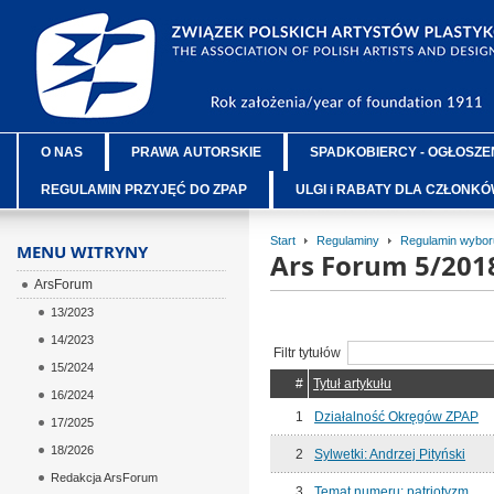
O NAS
PRAWA AUTORSKIE
SPADKOBIERCY - OGŁOSZE
REGULAMIN PRZYJĘĆ DO ZPAP
ULGI i RABATY DLA CZŁONK
Start
Regulaminy
Regulamin wybor
MENU WITRYNY
Ars Forum 5/201
ArsForum
13/2023
14/2023
Filtr tytułów
15/2024
#
Tytuł artykułu
16/2024
1
Działalność Okręgów ZPAP
17/2025
18/2026
2
Sylwetki: Andrzej Pityński
Redakcja ArsForum
3
Temat numeru: patriotyzm