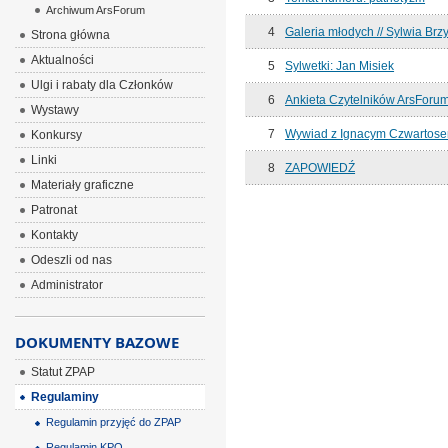
Archiwum ArsForum
4
Galeria młodych // Sylwia Brz
Strona główna
Aktualności
5
Sylwetki: Jan Misiek
Ulgi i rabaty dla Członków
6
Ankieta Czytelników ArsForu
Wystawy
7
Wywiad z Ignacym Czwartos
Konkursy
Linki
8
ZAPOWIEDŹ
Materiały graficzne
Patronat
Kontakty
Odeszli od nas
Administrator
DOKUMENTY BAZOWE
Statut ZPAP
Regulaminy
Regulamin przyjęć do ZPAP
Regulamin KPO