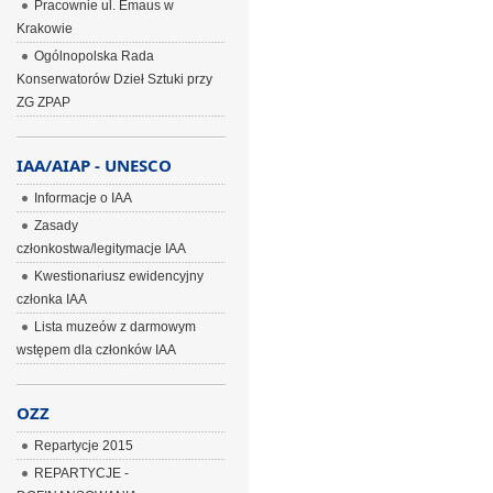
Pracownie ul. Emaus w
Krakowie
Ogólnopolska Rada
Konserwatorów Dzieł Sztuki przy
ZG ZPAP
IAA/AIAP - UNESCO
Informacje o IAA
Zasady
członkostwa/legitymacje IAA
Kwestionariusz ewidencyjny
członka IAA
Lista muzeów z darmowym
wstępem dla członków IAA
OZZ
Repartycje 2015
REPARTYCJE -