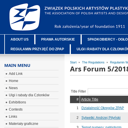
ABOUT US
PRAWA AUTORSKIE
SPADKOBIERCY - OGŁO
REGULAMIN PRZYJĘĆ DO ZPAP
ULGI i RABATY DLA CZŁONK
Start
The Regulations
Regulamin 
MAIN MENU
Ars Forum 5/201
Add Link
Home
News
Title Filter
Ulgi i rabaty dla Członków
#
Article Title
Exhibitions
1
Działalność Okręgów ZPAP
Contests
Links
2
Sylwetki: Andrzej Pityński
Materiały graficzne
3
Temat numeru: patriotyzm