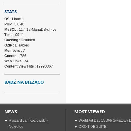
STATS
OS
: Linux d
PHP
: 5.6.40
MySQL
: 11.4.12-MariaDB-cll-lve
Time
: 09:11
Caching
: Disabled
GZIP
: Disabled
Members
: 7
Content
: 786
Web Links
: 74
Content View Hits
: 19990367
BĄDŹ NA BIEŻĄCO
NEWS
MOST VIEWED
Ryszard Jan Kozłowski -
World Art Day 15 .04/ Światowy D
Nekrolog
DROIT DE SUITE