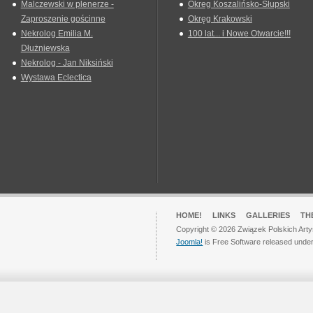
Malczewski w plenerze -
Okreg Koszalińsko-Słupski
Zaproszenie gościnne
Okręg Krakowski
Nekrolog Emilia M.
100 lat... i Nowe Otwarcie!!!
Dłużniewska
Nekrolog - Jan Niksiński
Wystawa Eclectica
HOME!
LINKS
GALLERIES
TH
Copyright © 2026 Związek Polskich Arty
Joomla!
is Free Software released unde