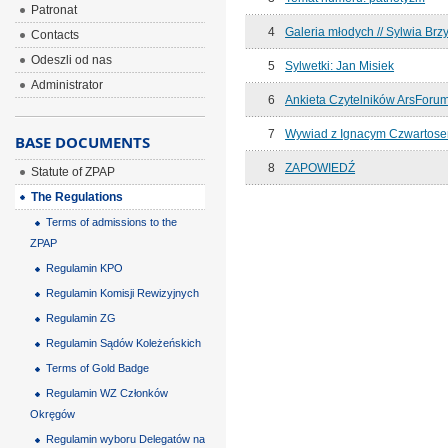
Patronat
4
Galeria młodych // Sylwia Brz
Contacts
Odeszli od nas
5
Sylwetki: Jan Misiek
Administrator
6
Ankieta Czytelników ArsForu
7
Wywiad z Ignacym Czwartos
BASE DOCUMENTS
8
ZAPOWIEDŹ
Statute of ZPAP
The Regulations
Terms of admissions to the
ZPAP
Regulamin KPO
Regulamin Komisji Rewizyjnych
Regulamin ZG
Regulamin Sądów Koleżeńskich
Terms of Gold Badge
Regulamin WZ Członków
Okręgów
Regulamin wyboru Delegatów na