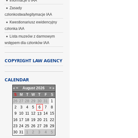
Informacje o IAA
Zasady
członkostwa/legitymacje IAA
Kwestionariusz ewidencyjny
członka IAA
Lista muzeów z darmowym
wstępem dla członków IAA
COPYRIGHT LAW AGENCY
CALENDAR
«
<
August
2026
>
»
S
M
T
W
T
F
S
26
27
28
29
30
31
1
2
3
4
5
6
7
8
9
10
11
12
14
15
13
16
17
18
19
20
21
22
23
24
25
26
27
28
29
30
31
1
2
3
4
5