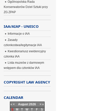
Ogólnopolska Rada
Konserwatorów Dzieł Sztuki przy
ZG ZPAP
IAA/AIAP - UNESCO
Informacje o IAA
Zasady
członkostwa/legitymacje IAA
Kwestionariusz ewidencyjny
członka IAA
Lista muzeów z darmowym
wstępem dla członków IAA
COPYRIGHT LAW AGENCY
CALENDAR
«
<
August
2026
>
»
S
M
T
W
T
F
S