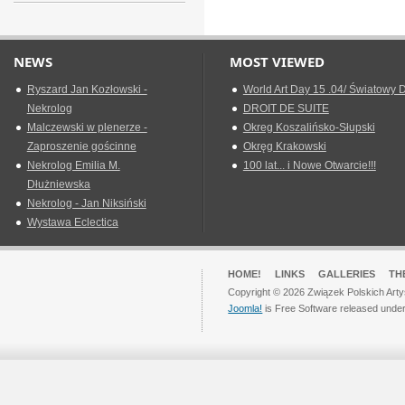
NEWS
MOST VIEWED
Ryszard Jan Kozłowski -
World Art Day 15 .04/ Światowy D
Nekrolog
DROIT DE SUITE
Malczewski w plenerze -
Okreg Koszalińsko-Słupski
Zaproszenie gościnne
Okręg Krakowski
Nekrolog Emilia M.
100 lat... i Nowe Otwarcie!!!
Dłużniewska
Nekrolog - Jan Niksiński
Wystawa Eclectica
HOME!
LINKS
GALLERIES
TH
Copyright © 2026 Związek Polskich Arty
Joomla!
is Free Software released unde