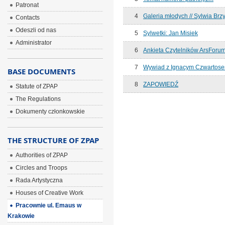
Patronat
4
Galeria młodych // Sylwia Brz
Contacts
Odeszli od nas
5
Sylwetki: Jan Misiek
Administrator
6
Ankieta Czytelników ArsForu
7
Wywiad z Ignacym Czwartos
BASE DOCUMENTS
8
ZAPOWIEDŹ
Statute of ZPAP
The Regulations
Dokumenty członkowskie
THE STRUCTURE OF ZPAP
Authorities of ZPAP
Circles and Troops
Rada Artystyczna
Houses of Creative Work
Pracownie ul. Emaus w
Krakowie