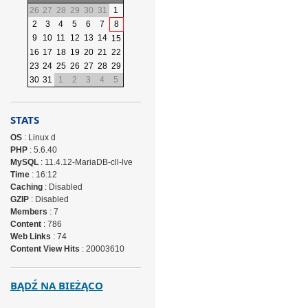
26
27
28
29
30
31
1
2
3
4
5
6
7
8
9
10
11
12
13
14
15
16
17
18
19
20
21
22
23
24
25
26
27
28
29
30
31
1
2
3
4
5
STATS
OS
: Linux d
PHP
: 5.6.40
MySQL
: 11.4.12-MariaDB-cll-lve
Time
: 16:12
Caching
: Disabled
GZIP
: Disabled
Members
: 7
Content
: 786
Web Links
: 74
Content View Hits
: 20003610
BĄDŹ NA BIEŻĄCO