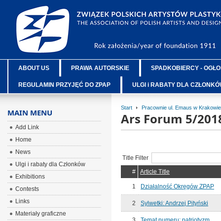
ABOUT US
PRAWA AUTORSKIE
SPADKOBIERCY - OGŁO
REGULAMIN PRZYJĘĆ DO ZPAP
ULGI i RABATY DLA CZŁONK
Start
Pracownie ul. Emaus w Krakowie
MAIN MENU
Ars Forum 5/201
Add Link
Home
News
Title Filter
Ulgi i rabaty dla Członków
#
Article Title
Exhibitions
1
Działalność Okręgów ZPAP
Contests
Links
2
Sylwetki: Andrzej Pityński
Materiały graficzne
3
Temat numeru: patriotyzm