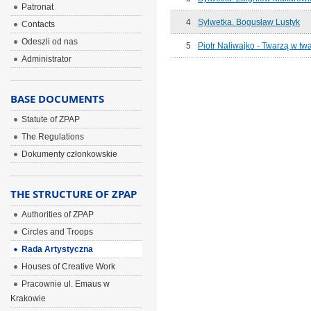
Patronat
4
Sylwetka. Bogusław Lustyk
Contacts
Odeszli od nas
5
Piotr Naliwajko - Twarzą w twa
Administrator
BASE DOCUMENTS
Statute of ZPAP
The Regulations
Dokumenty członkowskie
THE STRUCTURE OF ZPAP
Authorities of ZPAP
Circles and Troops
Rada Artystyczna
Houses of Creative Work
Pracownie ul. Emaus w
Krakowie