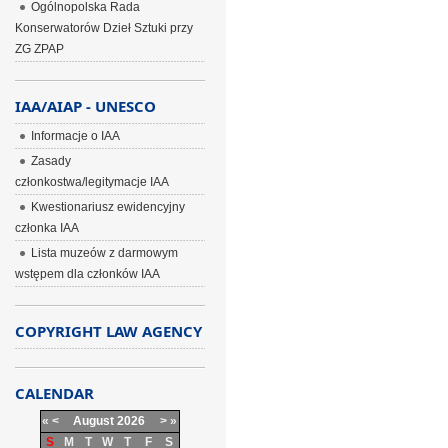
Ogólnopolska Rada
Konserwatorów Dzieł Sztuki przy
ZG ZPAP
IAA/AIAP - UNESCO
Informacje o IAA
Zasady
członkostwa/legitymacje IAA
Kwestionariusz ewidencyjny
członka IAA
Lista muzeów z darmowym
wstępem dla członków IAA
COPYRIGHT LAW AGENCY
CALENDAR
«
<
August
2026
>
»
S
M
T
W
T
F
S