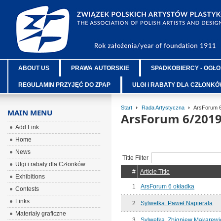
ABOUT US
PRAWA AUTORSKIE
SPADKOBIERCY - OGŁO
REGULAMIN PRZYJĘĆ DO ZPAP
ULGI i RABATY DLA CZŁONK
Start
Rada Artystyczna
ArsForum 6
MAIN MENU
ArsForum 6/201
Add Link
Home
News
Title Filter
Ulgi i rabaty dla Członków
#
Article Title
Exhibitions
1
ArsForum 6 okładka
Contests
Links
2
Sylwetka. Paweł Napierała
Materiały graficzne
3
Sylwetka. Zbigniew Makarewi