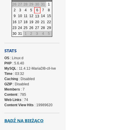
26
27
28
29
30
31
1
2
3
4
5
6
7
8
9
10
11
12
14
15
13
16
17
18
19
20
21
22
23
24
25
26
27
28
29
30
31
1
2
3
4
5
STATS
OS
: Linux d
PHP
: 5.6.40
MySQL
: 11.4.12-MariaDB-cll-lve
Time
: 03:32
Caching
: Disabled
GZIP
: Disabled
Members
: 7
Content
: 785
Web Links
: 74
Content View Hits
: 19989620
BĄDŹ NA BIEŻĄCO