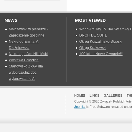
NEWS
MOST VIEWED
Malczewski w plenerze -
World Art Day 15 .04/ Światowy D
Zaproszenie gościnne
DROIT DE SUITE
Nekrolog Emilia M.
Okreg Koszalińsko-Słupski
Dłużniewska
Okręg Krakowski
Nekrolog - Jan Niksiński
100 lat... i Nowe Otwarcie!!!
Wystawa Eclectica
Stanowisko ZPAP dla
wyborcza.biz dot.
wykorzystanie AI
HOME!
LINKS
GALLERIES
TH
Copyright © 2026 Związek Polskich Arty
Joomla!
is Free Software released unde