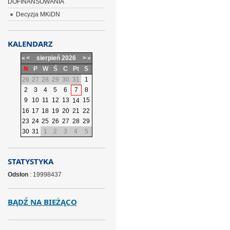
DOFINANSOWANIA
Decyzja MKiDN
KALENDARZ
«
<
sierpień
2026
>
»
N
P
W
Ś
C
Pt
S
26
27
28
29
30
31
1
2
3
4
5
6
7
8
9
10
11
12
13
15
14
16
17
18
19
20
21
22
23
24
25
26
27
28
29
30
31
1
2
3
4
5
STATYSTYKA
Odsłon
: 19998437
BĄDŹ NA BIEŻĄCO