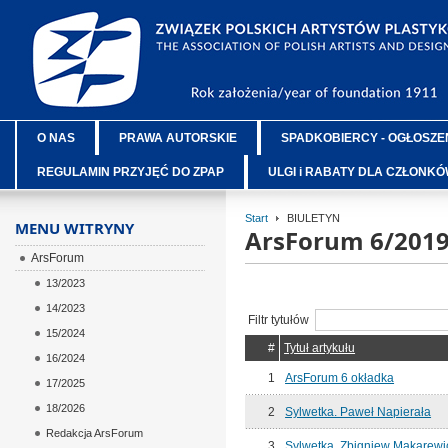
O NAS
PRAWA AUTORSKIE
SPADKOBIERCY - OGŁOSZE
REGULAMIN PRZYJĘĆ DO ZPAP
ULGI i RABATY DLA CZŁONK
Start
BIULETYN
MENU WITRYNY
ArsForum 6/201
ArsForum
13/2023
14/2023
Filtr tytułów
15/2024
#
Tytuł artykułu
16/2024
1
ArsForum 6 okładka
17/2025
18/2026
2
Sylwetka. Paweł Napierała
Redakcja ArsForum
3
Sylwetka. Zbigniew Makarewi