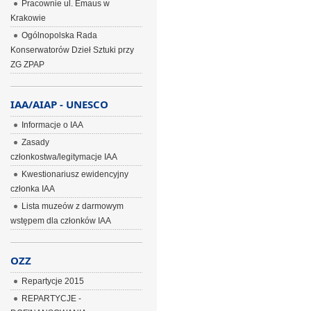
Pracownie ul. Emaus w
Krakowie
Ogólnopolska Rada
Konserwatorów Dzieł Sztuki przy
ZG ZPAP
IAA/AIAP - UNESCO
Informacje o IAA
Zasady
członkostwa/legitymacje IAA
Kwestionariusz ewidencyjny
członka IAA
Lista muzeów z darmowym
wstępem dla członków IAA
OZZ
Repartycje 2015
REPARTYCJE -