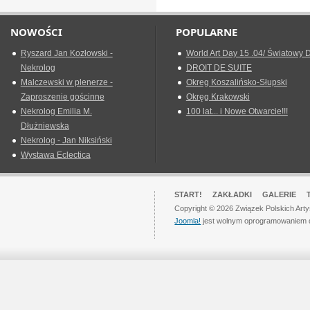
NOWOŚCI
POPULARNE
Ryszard Jan Kozłowski -
World Art Day 15 .04/ Światowy D
Nekrolog
DROIT DE SUITE
Malczewski w plenerze -
Okreg Koszalińsko-Słupski
Zaproszenie gościnne
Okręg Krakowski
Nekrolog Emilia M.
100 lat... i Nowe Otwarcie!!!
Dłużniewska
Nekrolog - Jan Niksiński
Wystawa Eclectica
START!
ZAKŁADKI
GALERIE
Copyright © 2026 Związek Polskich Art
Joomla!
jest wolnym oprogramowaniem 