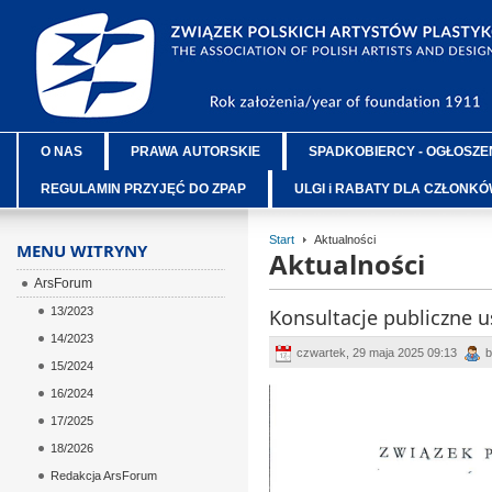
O NAS
PRAWA AUTORSKIE
SPADKOBIERCY - OGŁOSZE
REGULAMIN PRZYJĘĆ DO ZPAP
ULGI i RABATY DLA CZŁONK
Start
Aktualności
MENU WITRYNY
Aktualności
ArsForum
13/2023
Konsultacje publiczne 
14/2023
czwartek, 29 maja 2025 09:13
b
15/2024
16/2024
17/2025
18/2026
Redakcja ArsForum