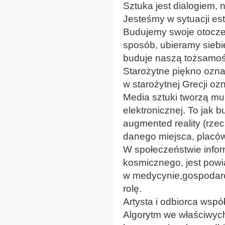
Sztuka jest dialogiem,
Jesteśmy w sytuacji est
Budujemy swoje otoczen
sposób, ubieramy siebie 
buduje naszą tożsamoś
Starożytne piękno ozna
w starożytnej Grecji oz
Media sztuki tworzą mul
elektronicznej. To jak 
augmented reality (rze
danego miejsca, placówk
W społeczeństwie infor
kosmicznego, jest pow
w medycynie,gospodarce
rolę.
Artysta i odbiorca wspó
Algorytm we właściwyc