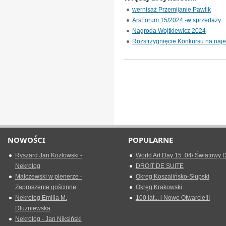
wernisaż Przemijanie Pawlik
ArsForum 15/2024 -w sprzedaży
Nagroda Wojtkiewicz 2024
Rozstrzygnięcie Konkursu na naj
NOWOŚCI
POPULARNE
Ryszard Jan Kozłowski -
World Art Day 15 .04/ Światowy D
Nekrolog
DROIT DE SUITE
Malczewski w plenerze -
Okreg Koszalińsko-Słupski
Zaproszenie gościnne
Okręg Krakowski
Nekrolog Emilia M.
100 lat... i Nowe Otwarcie!!!
Dłużniewska
Nekrolog - Jan Niksiński